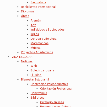
Secundaria
Bachillerato Internacional
Diplomas
Áreas
Alemán
Arte
Individuos y Sociedades
Inglés
Lengua y Literatura
Matemáticas
Música
Proyectos Académicos
VIDA ESCOLAR
Noticias
Web
Boletín La Iguana
El Pulpo
Bienestar Estudiantil
Orientación Psicoeducativa
Orientación Profesional
Convivencia
Biblioteca
Catálogo en línea
Recursos electrónicos