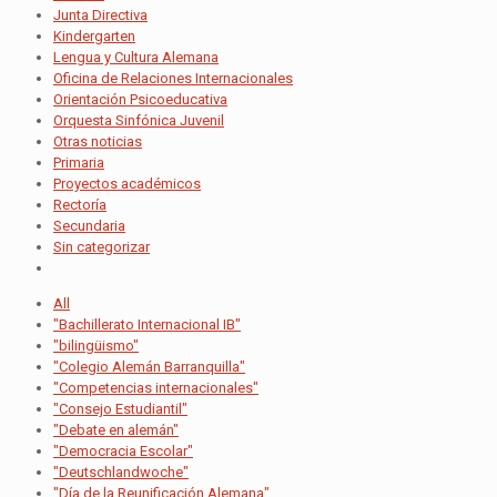
Junta Directiva
Kindergarten
Lengua y Cultura Alemana
Oficina de Relaciones Internacionales
Orientación Psicoeducativa
Orquesta Sinfónica Juvenil
Otras noticias
Primaria
Proyectos académicos
Rectoría
Secundaria
Sin categorizar
All
"Bachillerato Internacional IB"
"bilingüismo"
"Colegio Alemán Barranquilla"
"Competencias internacionales"
"Consejo Estudiantil"
"Debate en alemán"
"Democracia Escolar"
"Deutschlandwoche"
"Día de la Reunificación Alemana"