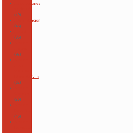
Acreditaciones
y Calidad
(49)
Administración
(46)
Alumni
(85)
Área de
Alemán
(92)
Área de
Artes
Visuales e
Interpretativas
(62)
Área de
Ciencias
(26)
Área de
Deportes
(46)
Área de
Individuos