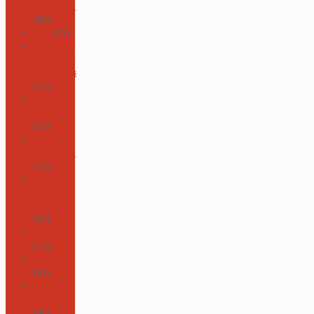
Estudiantil
(43)
CAS
(19)
Centro de
Apoyo
Baumhaus
(14)
Consejo
de Padres
(35)
Consejo
Estudiantil
(12)
Coro
Infantil y
Juvenil
(32)
El Pulpo
(11)
Eventos
(91)
Junta
Directiva
(46)