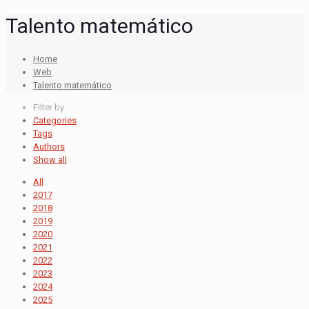
Talento matemático
Home
Web
Talento matemático
Filter by
Categories
Tags
Authors
Show all
All
2017
2018
2019
2020
2021
2022
2023
2024
2025