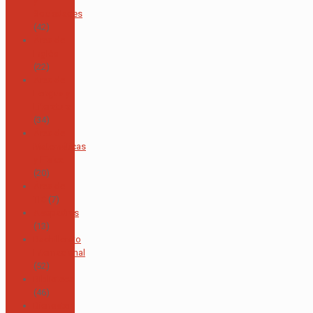
y
Sociedades
(42)
Área de
Inglés
(22)
Área de
Lengua y
Literatura
(34)
Área de
Matemáticas
y Física
(20)
Área de
TIC
(7)
Asopadres
(13)
Bachillerato
Internacional
(52)
Biblioteca
(46)
Bienestar