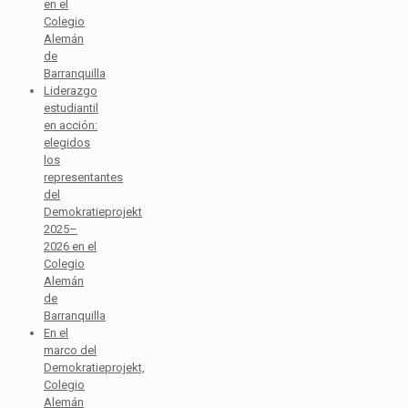
en el
Colegio
Alemán
de
Barranquilla
Liderazgo
estudiantil
en acción:
elegidos
los
representantes
del
Demokratieprojekt
2025–
2026 en el
Colegio
Alemán
de
Barranquilla
En el
marco del
Demokratieprojekt,
Colegio
Alemán