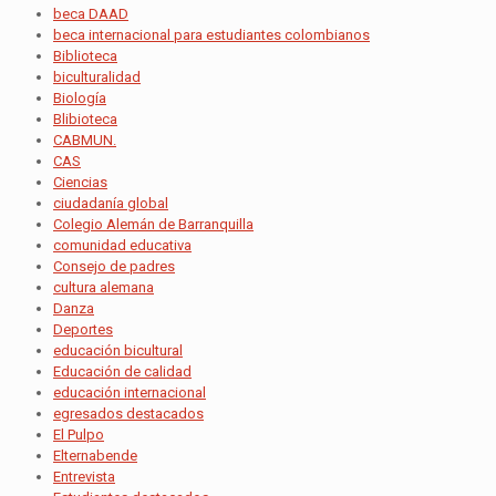
beca DAAD
beca internacional para estudiantes colombianos
Biblioteca
biculturalidad
Biología
Blibioteca
CABMUN.
CAS
Ciencias
ciudadanía global
Colegio Alemán de Barranquilla
comunidad educativa
Consejo de padres
cultura alemana
Danza
Deportes
educación bicultural
Educación de calidad
educación internacional
egresados destacados
El Pulpo
Elternabende
Entrevista