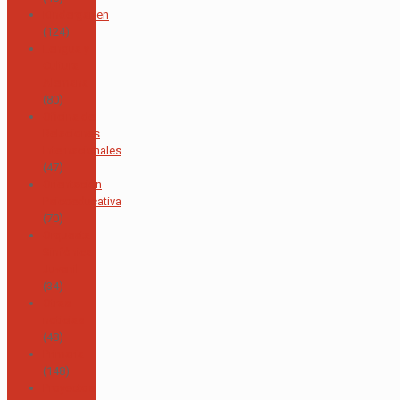
Kindergarten
(124)
Lengua y
Cultura
Alemana
(80)
Oficina de
Relaciones
Internacionales
(47)
Orientación
Psicoeducativa
(70)
Orquesta
Sinfónica
Juvenil
(34)
Otras
noticias
(48)
Primaria
(148)
Proyectos