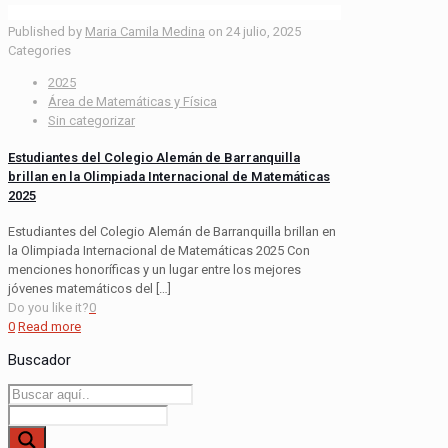
Published by
Maria Camila Medina
on
24 julio, 2025
Categories
2025
Área de Matemáticas y Física
Sin categorizar
Estudiantes del Colegio Alemán de Barranquilla
brillan en la Olimpiada Internacional de Matemáticas
2025
Estudiantes del Colegio Alemán de Barranquilla brillan en
la Olimpiada Internacional de Matemáticas 2025 Con
menciones honoríficas y un lugar entre los mejores
jóvenes matemáticos del
[…]
Do you like it?
0
0
Read more
Buscador