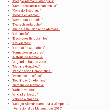
"Colegio Alemán Barranquilla"
"Competencias internacionales"
"Consejo Estudiantil"
"Debate en alemán"
"Democracia Escolar"
"Deutschlandwoche"
"Día de la Reunificación Alemana"
"Educación"
"Elecciones Estudiantiles"
"Estudiantes"
"Formación Ciudadana"
"formación en valores"
"historia de Alemania"
"Jugend debattiert 2025"
"Mariana González"
"Participación Democrática"
"Pensamiento crítico"
"Reunificación Alemana"
"Semana de Alemania"
"Sofía Alvarado"
"unidad y libertad"
"valores alemanes"
“Colegio Alemán Barranquilla Olimpiada
Internacional de Matemáticas 2025”