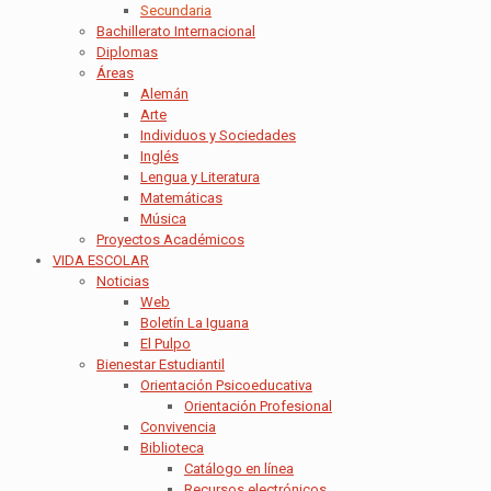
Secundaria
Bachillerato Internacional
Diplomas
Áreas
Alemán
Arte
Individuos y Sociedades
Inglés
Lengua y Literatura
Matemáticas
Música
Proyectos Académicos
VIDA ESCOLAR
Noticias
Web
Boletín La Iguana
El Pulpo
Bienestar Estudiantil
Orientación Psicoeducativa
Orientación Profesional
Convivencia
Biblioteca
Catálogo en línea
Recursos electrónicos