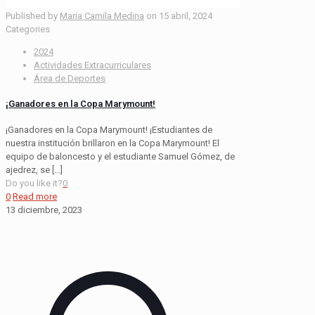
Published by
Maria Camila Medina
on
15 abril, 2024
Categories
2024
Actividades Extracurriculares
Área de Deportes
¡Ganadores en la Copa Marymount!
¡Ganadores en la Copa Marymount! ¡Estudiantes de
nuestra institución brillaron en la Copa Marymount! El
equipo de baloncesto y el estudiante Samuel Gómez, de
ajedrez, se
[…]
Do you like it?
0
0
Read more
13 diciembre, 2023