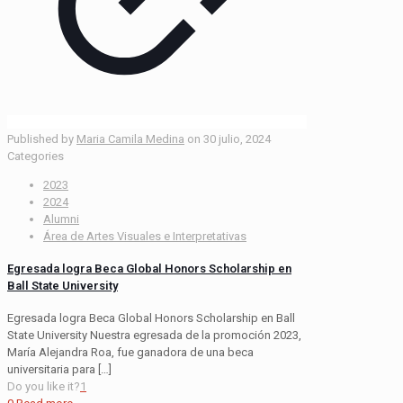
Published by
Maria Camila Medina
on
30 julio, 2024
Categories
2023
2024
Alumni
Área de Artes Visuales e Interpretativas
Egresada logra Beca Global Honors Scholarship en
Ball State University
Egresada logra Beca Global Honors Scholarship en Ball
State University Nuestra egresada de la promoción 2023,
María Alejandra Roa, fue ganadora de una beca
universitaria para
[…]
Do you like it?
1