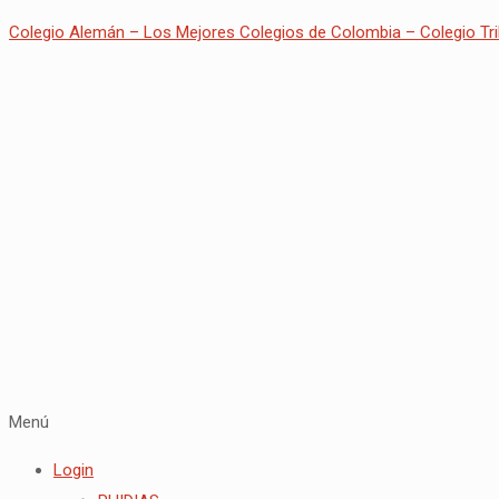
Colegio Alemán – Los Mejores Colegios de Colombia – Colegio Tri
Menú
Login