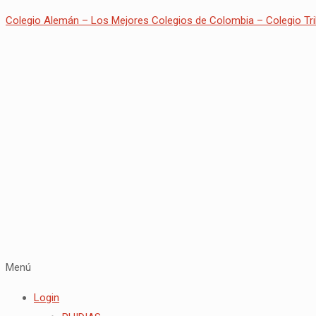
Colegio Alemán – Los Mejores Colegios de Colombia – Colegio Tri
Menú
Login