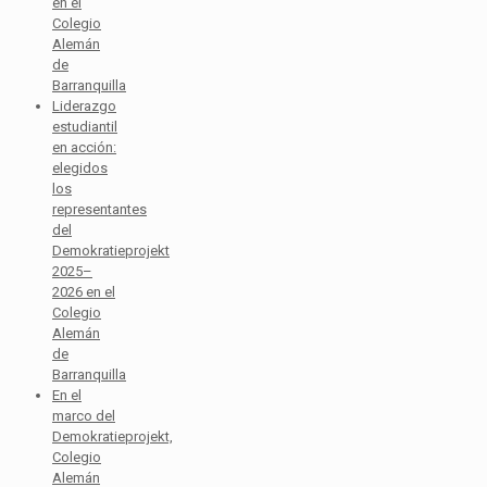
en el
Colegio
Alemán
de
Barranquilla
Liderazgo
estudiantil
en acción:
elegidos
los
representantes
del
Demokratieprojekt
2025–
2026 en el
Colegio
Alemán
de
Barranquilla
En el
marco del
Demokratieprojekt,
Colegio
Alemán