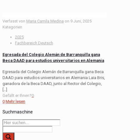
Verfasst von
Maria Camila Medina
on
9 Juni, 2025
Kategorien
2025
Fachbereich Deutsch
Egresada del Colegio Alemán de Barranquilla gana
Beca DAAD para estudios universitarios en Alemania
Egresada del Colegio Alemán de Barranquilla gana Beca
DAAD para estudios universitarios en Alemania Laia Bris,
ganadora de la Beca DAAD, junto al Rector del Colegio,
[…]
Gefällt er Ihnen?
0
0
Mehr lesen
Suchmaschine