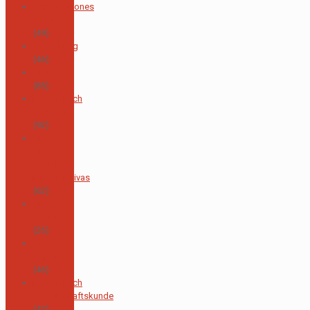
Acreditaciones
y Calidad
(49)
Verwaltung
(46)
Alumni
(85)
Fachbereich
Deutsch
(92)
Área de
Artes
Visuales e
Interpretativas
(62)
Área de
Ciencias
(26)
Área de
Deportes
(46)
Fachbereich
Gesellschaftskunde
(42)