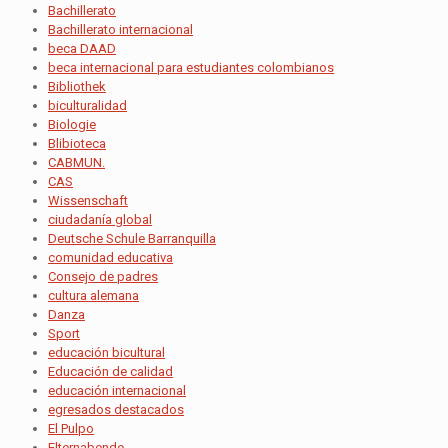
Bachillerato
Bachillerato internacional
beca DAAD
beca internacional para estudiantes colombianos
Bibliothek
biculturalidad
Biologie
Blibioteca
CABMUN.
CAS
Wissenschaft
ciudadanía global
Deutsche Schule Barranquilla
comunidad educativa
Consejo de padres
cultura alemana
Danza
Sport
educación bicultural
Educación de calidad
educación internacional
egresados destacados
El Pulpo
Elternabende