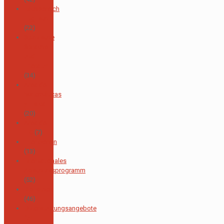
Fachbereich
Englisch
(22)
Spanische
Sprache
und
Literatur
(34)
Área de
Matemáticas
y Física
(20)
Área de
TIC
(7)
Elternverein
(13)
Internationales
Abschlussprogramm
(52)
Bibliothek
(46)
Unterstützungsangebote
für