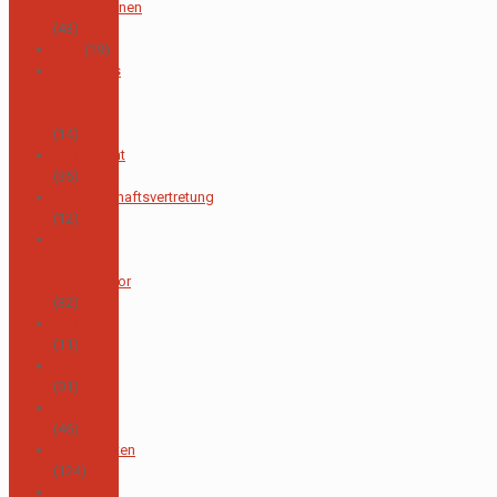
Schüler*innen
(43)
CAS
(19)
Baumhaus
Support
Center
(14)
Elternbeirat
(35)
Schülerschaftsvertretung
(12)
Kinder
und
Jugendchor
(32)
El Pulpo
(11)
Eventos
(91)
Vorstand
(46)
Kindergarten
(124)
Lengua y