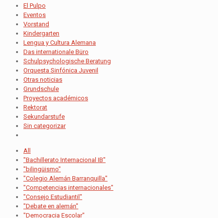
El Pulpo
Eventos
Vorstand
Kindergarten
Lengua y Cultura Alemana
Das internationale Büro
Schulpsychologische Beratung
Orquesta Sinfónica Juvenil
Otras noticias
Grundschule
Proyectos académicos
Rektorat
Sekundarstufe
Sin categorizar
All
"Bachillerato Internacional IB"
"bilingüismo"
"Colegio Alemán Barranquilla"
"Competencias internacionales"
"Consejo Estudiantil"
"Debate en alemán"
"Democracia Escolar"