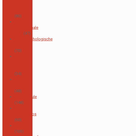
Cultura
Alemana
(80)
Das
internationale
Büro
(47)
Schulpsychologische
Beratung
(70)
Orquesta
Sinfónica
Juvenil
(34)
Otras
noticias
(48)
Grundschule
(148)
Proyectos
académicos
(60)
Rektorat
(103)