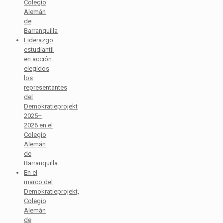
Colegio
Alemán
de
Barranquilla
Liderazgo
estudiantil
en acción:
elegidos
los
representantes
del
Demokratieprojekt
2025–
2026 en el
Colegio
Alemán
de
Barranquilla
En el
marco del
Demokratieprojekt,
Colegio
Alemán
de