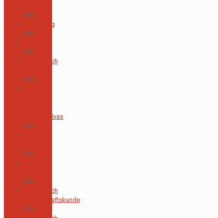
y Calidad
(49)
Verwaltung
(46)
Alumni
(85)
Fachbereich
Deutsch
(92)
Área de
Artes
Visuales e
Interpretativas
(62)
Área de
Ciencias
(26)
Área de
Deportes
(46)
Fachbereich
Gesellschaftskunde
(42)