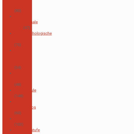
Alemana
(80)
Das
internationale
Büro
(47)
Schulpsychologische
Beratung
(70)
Orquesta
Sinfónica
Juvenil
(34)
Otras
noticias
(48)
Grundschule
(148)
Proyectos
académicos
(60)
Rektorat
(103)
Sekundarstufe