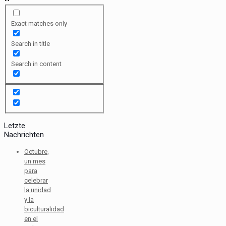
Exact matches only
Search in title
Search in content
Letzte
Nachrichten
Octubre,
un mes
para
celebrar
la unidad
y la
biculturalidad
en el