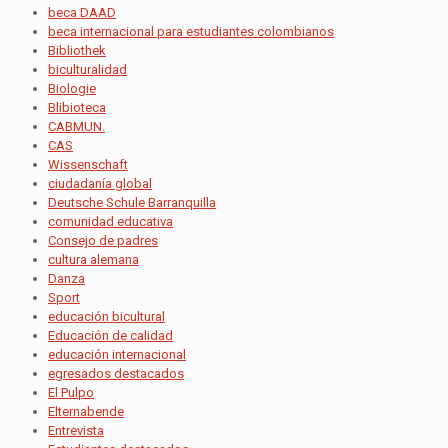
beca DAAD
beca internacional para estudiantes colombianos
Bibliothek
biculturalidad
Biologie
Blibioteca
CABMUN.
CAS
Wissenschaft
ciudadanía global
Deutsche Schule Barranquilla
comunidad educativa
Consejo de padres
cultura alemana
Danza
Sport
educación bicultural
Educación de calidad
educación internacional
egresados destacados
El Pulpo
Elternabende
Entrevista