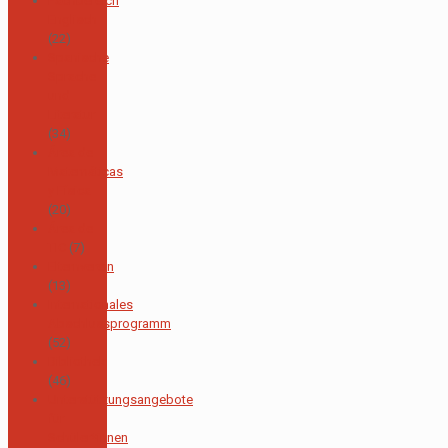
Fachbereich
Englisch
(22)
Spanische
Sprache
und
Literatur
(34)
Área de
Matemáticas
y Física
(20)
Área de
TIC
(7)
Elternverein
(13)
Internationales
Abschlussprogramm
(52)
Bibliothek
(46)
Unterstützungsangebote
für
Schüler*innen