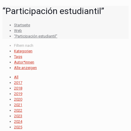
“Participación estudiantil”
Startseite
Web
“Participación estudiantil”
Filtern nach
Kategorien
Tags
Autor*innen
Alle anzeigen
All
2017
2018
2019
2020
2021
2022
2023
2024
2025