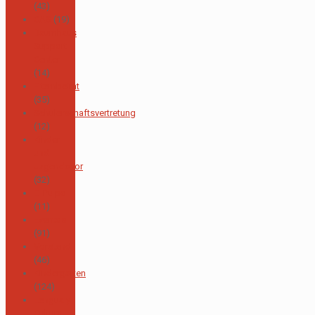
(43)
CAS
(19)
Baumhaus
Support
Center
(14)
Elternbeirat
(35)
Schülerschaftsvertretung
(12)
Kinder
und
Jugendchor
(32)
El Pulpo
(11)
Eventos
(91)
Vorstand
(46)
Kindergarten
(124)
Lengua y
Cultura