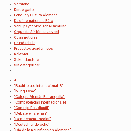
Vorstand
Kindergarten
Lengua y Cultura Alemana
Das internationale Büro
Schulpsychologische Beratung
Orquesta Sinfónica Juvenil
Otras noticias
Grundschule
Proyectos académicos
Rektorat
Sekundarstufe
Sin categorizar
All
"Bachillerato Internacional IB"
"bilingüismo"
"Colegio Alemán Barranquilla"
"Competencias internacionales"
"Consejo Estudiantil"
"Debate en alemán"
"Democracia Escolar"
"Deutschlandwoche"
"Día de la Reunificación Alemana"