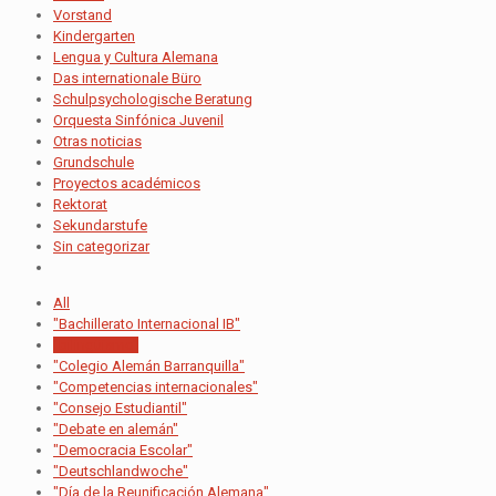
Vorstand
Kindergarten
Lengua y Cultura Alemana
Das internationale Büro
Schulpsychologische Beratung
Orquesta Sinfónica Juvenil
Otras noticias
Grundschule
Proyectos académicos
Rektorat
Sekundarstufe
Sin categorizar
All
"Bachillerato Internacional IB"
"bilingüismo"
"Colegio Alemán Barranquilla"
"Competencias internacionales"
"Consejo Estudiantil"
"Debate en alemán"
"Democracia Escolar"
"Deutschlandwoche"
"Día de la Reunificación Alemana"