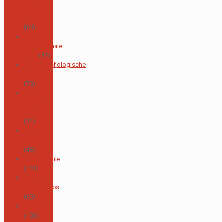
Cultura
Alemana
(80)
Das
internationale
Büro
(47)
Schulpsychologische
Beratung
(70)
Orquesta
Sinfónica
Juvenil
(34)
Otras
noticias
(48)
Grundschule
(148)
Proyectos
académicos
(60)
Rektorat
(103)