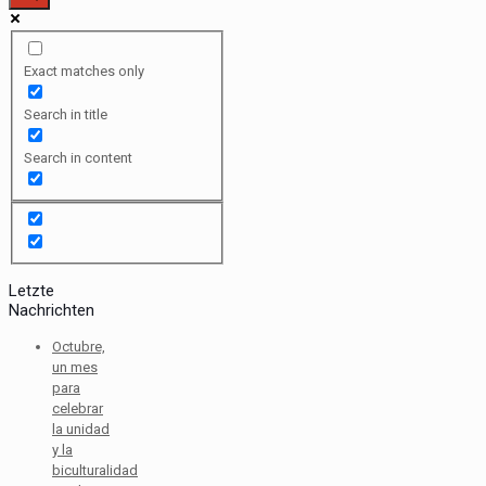
Exact matches only
Search in title
Search in content
Letzte
Nachrichten
Octubre,
un mes
para
celebrar
la unidad
y la
biculturalidad