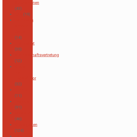
Schüler*innen
(43)
CAS
(19)
Baumhaus
Support
Center
(14)
Elternbeirat
(35)
Schülerschaftsvertretung
(12)
Kinder
und
Jugendchor
(32)
El Pulpo
(11)
Eventos
(91)
Vorstand
(46)
Kindergarten
(124)
Lengua y