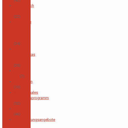
(42)
Fachbereich
Englisch
(22)
Spanische
Sprache
und
Literatur
(34)
Área de
Matemáticas
y Física
(20)
Área de
TIC
(7)
Elternverein
(13)
Internationales
Abschlussprogramm
(52)
Bibliothek
(46)
Unterstützungsangebote
für