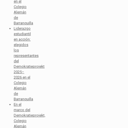
en el
Colegio
Alemán
de
Barranquilla
Liderazgo
estudiantil
en acción:
elegidos
los
representantes
del
Demokratieprojekt
2025–
2026 en el
Colegio
Alemán
de
Barranquilla
En el
marco del
Demokratieprojekt,
Colegio
Alemán