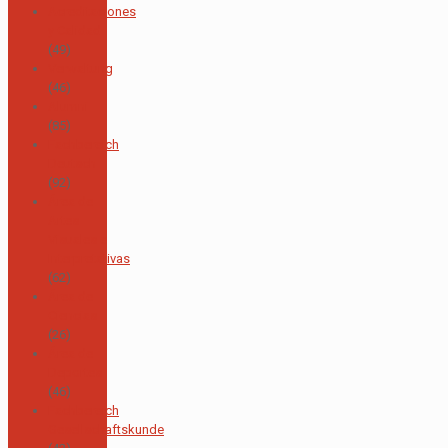
Acreditaciones
y Calidad
(49)
Verwaltung
(46)
Alumni
(85)
Fachbereich
Deutsch
(92)
Área de
Artes
Visuales e
Interpretativas
(62)
Área de
Ciencias
(26)
Área de
Deportes
(46)
Fachbereich
Gesellschaftskunde