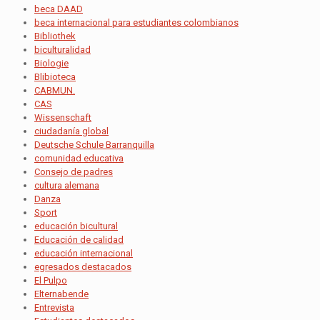
beca DAAD
beca internacional para estudiantes colombianos
Bibliothek
biculturalidad
Biologie
Blibioteca
CABMUN.
CAS
Wissenschaft
ciudadanía global
Deutsche Schule Barranquilla
comunidad educativa
Consejo de padres
cultura alemana
Danza
Sport
educación bicultural
Educación de calidad
educación internacional
egresados destacados
El Pulpo
Elternabende
Entrevista