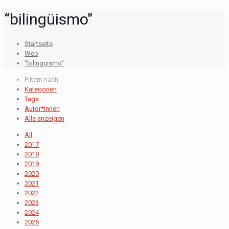
“bilingüismo”
Startseite
Web
“bilingüismo”
Filtern nach
Kategorien
Tags
Autor*innen
Alle anzeigen
All
2017
2018
2019
2020
2021
2022
2023
2024
2025