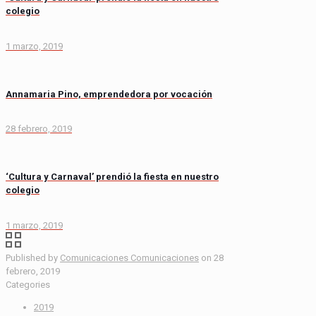
colegio
1 marzo, 2019
Annamaria Pino, emprendedora por vocación
28 febrero, 2019
‘Cultura y Carnaval’ prendió la fiesta en nuestro
colegio
1 marzo, 2019
Published by
Comunicaciones Comunicaciones
on
28
febrero, 2019
Categories
2019