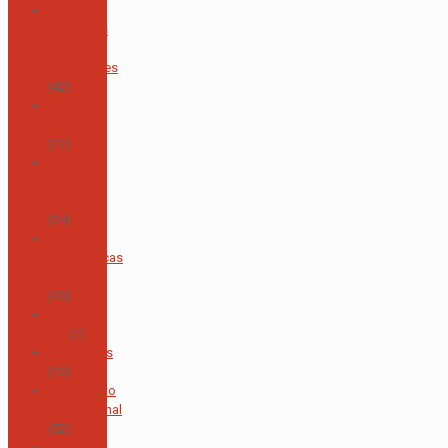
Área de
Individuos
y
Sociedades
(42)
Área de
Inglés
(22)
Área de
Lengua y
Literatura
(34)
Área de
Matemáticas
y Física
(20)
Área de
TIC
(7)
Asopadres
(13)
Bachillerato
Internacional
(52)
Biblioteca