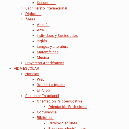
Secundaria
Bachillerato Internacional
Diplomas
Áreas
Alemán
Arte
Individuos y Sociedades
Inglés
Lengua y Literatura
Matemáticas
Música
Proyectos Académicos
VIDA ESCOLAR
Noticias
Web
Boletín La Iguana
El Pulpo
Bienestar Estudiantil
Orientación Psicoeducativa
Orientación Profesional
Convivencia
Biblioteca
Catálogo en línea
Recursos electrónicos