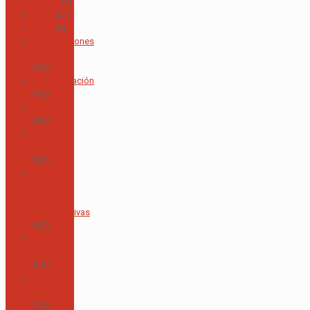
(4)
2024
(41)
2025
(9)
Acreditaciones
y Calidad
(49)
Administración
(46)
Alumni
(85)
Área de
Alemán
(92)
Área de
Artes
Visuales e
Interpretativas
(62)
Área de
Ciencias
(26)
Área de
Deportes
(46)