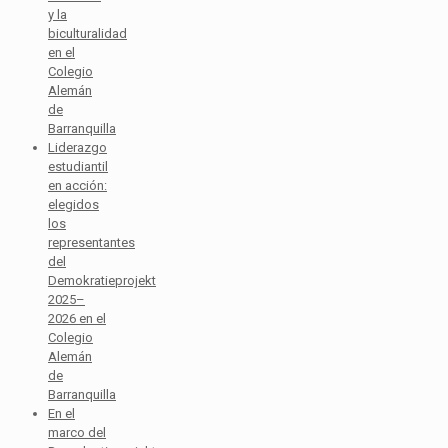
y la
biculturalidad
en el
Colegio
Alemán
de
Barranquilla
Liderazgo
estudiantil
en acción:
elegidos
los
representantes
del
Demokratieprojekt
2025–
2026 en el
Colegio
Alemán
de
Barranquilla
En el
marco del