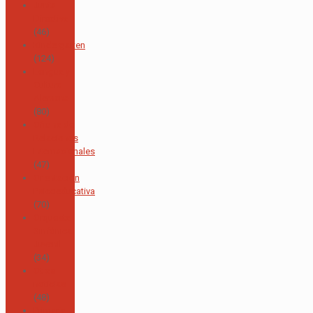
Junta
Directiva
(46)
Kindergarten
(124)
Lengua y
Cultura
Alemana
(80)
Oficina de
Relaciones
Internacionales
(47)
Orientación
Psicoeducativa
(70)
Orquesta
Sinfónica
Juvenil
(34)
Otras
noticias
(48)
Primaria