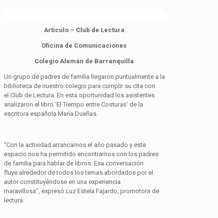
Artículo
–
Club de Lectura
Oficina de Comunicaciones
Colegio Alemán de Barranquilla
Un grupo de
padres de familia llegaron puntualmente
a la
biblioteca de nuestro colegio para cumplir su cita con
el
Club de Lectura
. En esta
oportunidad los asistentes
analizaron el libro ‘El
T
iempo entre
C
osturas’ de la
escritora española María Dueñas.
“
Con
la actividad
arrancamos el año pasado y este
espacio nos ha permitido encontrarnos con los padres
de familia
para hablar de
libros
. Esa conversación
fluye
alrededor de
todos los temas
abordados por el
autor
constituyéndose en una experiencia
maravillosa
”,
expresó
Luz Estela Fajardo, promotora de
lectura.