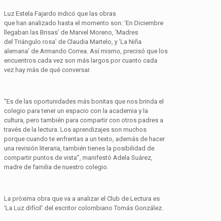
Luz Estela Fajardo indicó que las obras
que
han
analiza
do hasta el momento son:
‘En
D
iciembre
llegaban las
B
risas’ de Marvel Moreno,
‘Madres
del
T
riángulo rosa’ de Claudia Martelo, y ‘La
N
iña
alemana’ de Armando Correa.
Así mismo
,
precisó que los
encuentros cada vez son más largos por cuanto cada
vez
hay
más de qué conversar.
“Es
de las oportunidades más bonitas que nos brinda el
colegio para tener un espacio con la academia y la
cultura, pero también para compartir con otros padres
a
través de la lectura
.
Los aprendizajes son muchos
porque cuando te enfrentas a un texto
,
además de hacer
una revisión literaria
,
también tienes la posibilidad de
compartir puntos de vista”,
manifestó Adela Suárez,
madre de familia de nuestro colegio.
La próxima obra que va a analizar el Club de Lectura es
‘La
L
uz difícil’ del escritor colombiano Tomás González.