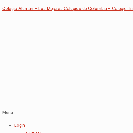
Colegio Alemán – Los Mejores Colegios de Colombia – Colegio Tri
Menú
Login