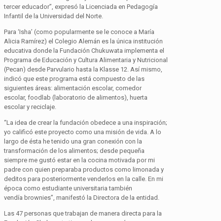
tercer educador”, expresó la Licenciada en Pedagogía
Infantil de la Universidad del Norte.
Para ‘
Isha
’ (como popularmente se le conoce a María
Alicia Ramírez) el Colegio Alemán es la única institución
educativa donde la Fundación
Chukuwata
implementa el
Programa de Educación y Cultura Alimentaria y Nutricional
(Pecan) desde Parvulario hasta la
Klasse
12. Así mismo,
indicó que este programa está compuesto de las
siguientes áreas: alimentación escolar, comedor
escolar,
foodlab
(laboratorio de alimentos), huerta
escolar y reciclaje.
“La idea de crear la fundación obedece a una inspiración;
yo calificó este proyecto como una misión de vida. A lo
largo de ésta he tenido una gran conexión con la
transformación de los alimentos; desde pequeña
siempre me gustó estar en la cocina motivada por mi
padre con quien preparaba productos como limonada y
deditos para posteriormente venderlos en la calle. En mi
época como estudiante universitaria también
vendía
brownies
”, manifestó la Directora de la entidad.
Las 47 personas que trabajan de manera directa para la