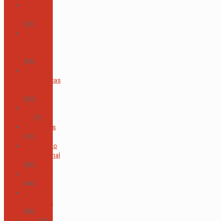
Área de
Inglés
(22)
Área de
Lengua y
Literatura
(34)
Área de
Matemáticas
y Física
(20)
Área de
TIC
(7)
Asopadres
(13)
Bachillerato
Internacional
(52)
Biblioteca
(46)
Bienestar
Estudiantil
(43)
CAS
(19)