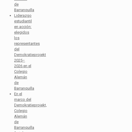
de
Barranquilla
Liderazgo
estudiantil
en acción:
elegidos
los
representantes
del
Demokratieprojekt
2025–
2026 en el
Colegio
Alemán
de
Barranquilla
En el
marco del
Demokratieprojekt,
Colegio
Alemán
de
Barranquilla