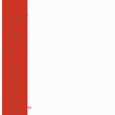
Centro de
Apoyo
Baumhaus
(14)
Consejo
de Padres
(35)
Consejo
Estudiantil
(12)
Coro
Infantil y
Juvenil
(32)
El Pulpo
(11)
Eventos
(91)
Junta
Directiva
(46)
Kindergarten
(124)