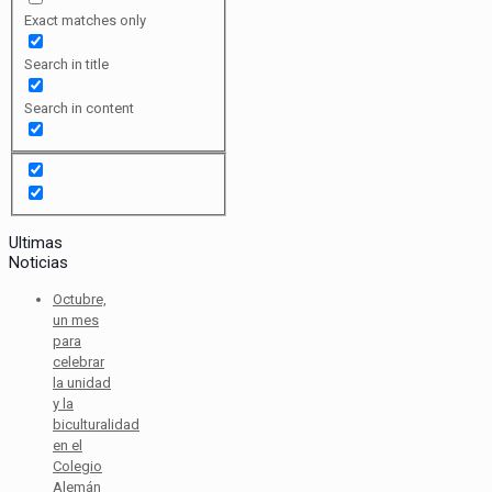
Exact matches only
Search in title
Search in content
Ultimas
Noticias
Octubre,
un mes
para
celebrar
la unidad
y la
biculturalidad
en el
Colegio
Alemán