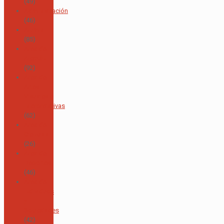
(49)
Administración
(46)
Alumni
(85)
Área de
Alemán
(92)
Área de
Artes
Visuales e
Interpretativas
(62)
Área de
Ciencias
(26)
Área de
Deportes
(46)
Área de
Individuos
y
Sociedades
(42)