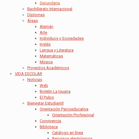
Secundaria
Bachillerato Internacional
Diplomas
Áreas
Alemán
Arte
Individuos y Sociedades
Inglés
Lengua y Literatura
Matemáticas
Música
Proyectos Académicos
VIDA ESCOLAR
Noticias
Web
Boletín La Iguana
El Pulpo
Bienestar Estudiantil
Orientación Psicoeducativa
Orientación Profesional
Convivencia
Biblioteca
Catálogo en línea
Recursos electrónicos