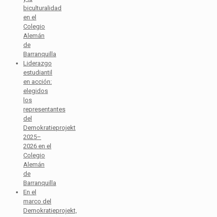
biculturalidad
en el
Colegio
Alemán
de
Barranquilla
Liderazgo
estudiantil
en acción:
elegidos
los
representantes
del
Demokratieprojekt
2025–
2026 en el
Colegio
Alemán
de
Barranquilla
En el
marco del
Demokratieprojekt,