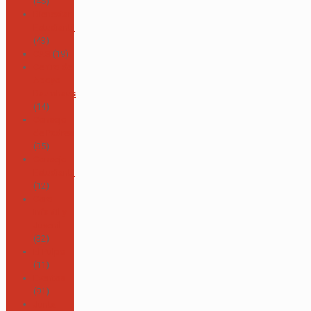
(46)
Bienestar
Estudiantil
(43)
CAS
(19)
Centro de
Apoyo
Baumhaus
(14)
Consejo
de Padres
(35)
Consejo
Estudiantil
(12)
Coro
Infantil y
Juvenil
(32)
El Pulpo
(11)
Eventos
(91)
Junta