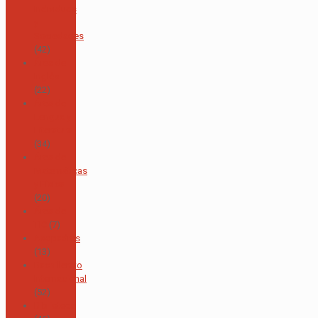
Individuos
y
Sociedades
(42)
Área de
Inglés
(22)
Área de
Lengua y
Literatura
(34)
Área de
Matemáticas
y Física
(20)
Área de
TIC
(7)
Asopadres
(13)
Bachillerato
Internacional
(52)
Biblioteca