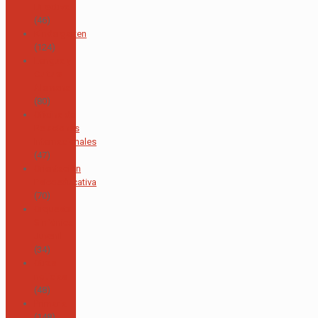
Directiva
(46)
Kindergarten
(124)
Lengua y
Cultura
Alemana
(80)
Oficina de
Relaciones
Internacionales
(47)
Orientación
Psicoeducativa
(70)
Orquesta
Sinfónica
Juvenil
(34)
Otras
noticias
(48)
Primaria
(148)