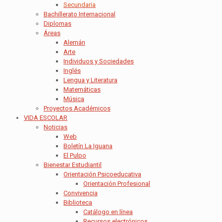
Secundaria
Bachillerato Internacional
Diplomas
Áreas
Alemán
Arte
Individuos y Sociedades
Inglés
Lengua y Literatura
Matemáticas
Música
Proyectos Académicos
VIDA ESCOLAR
Noticias
Web
Boletín La Iguana
El Pulpo
Bienestar Estudiantil
Orientación Psicoeducativa
Orientación Profesional
Convivencia
Biblioteca
Catálogo en línea
Recursos electrónicos