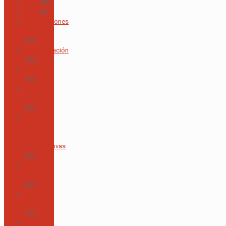
2024
(41)
2025
(9)
Acreditaciones
y Calidad
(49)
Administración
(46)
Alumni
(85)
Área de
Alemán
(92)
Área de
Artes
Visuales e
Interpretativas
(62)
Área de
Ciencias
(26)
Área de
Deportes
(46)
Área de