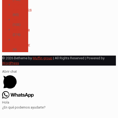
Proyectos
académicos
(60)
Rectoría
(103)
Secundaria
(219)
Sin
categorizar
(8)
© 2026 Betheme by
Muffin group
| All Rights Reserved | Powered by
WordPress
Abrir chat
Hola
¿En qué podemos ayudarte?