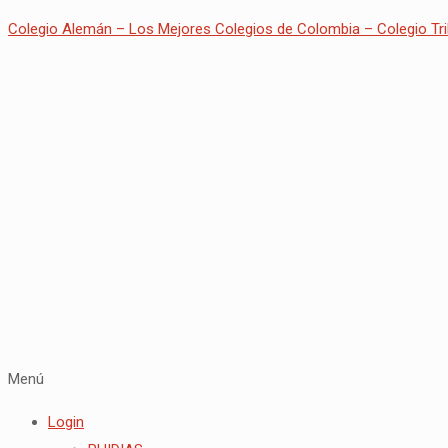
Colegio Alemán – Los Mejores Colegios de Colombia – Colegio Tri
Menú
Login