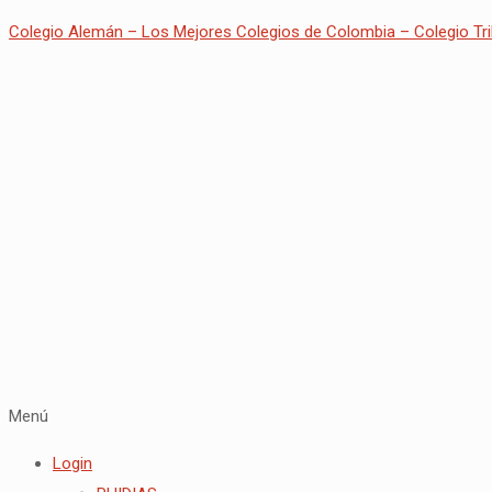
Colegio Alemán – Los Mejores Colegios de Colombia – Colegio Tri
Menú
Login