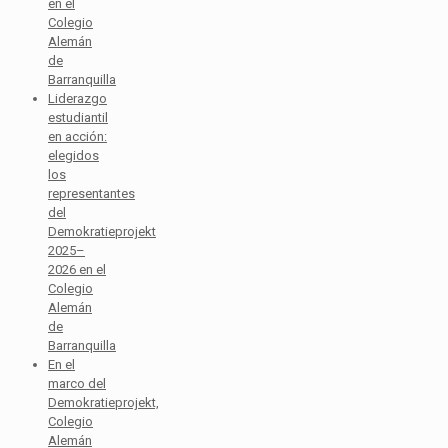
en el
Colegio
Alemán
de
Barranquilla
Liderazgo
estudiantil
en acción:
elegidos
los
representantes
del
Demokratieprojekt
2025–
2026 en el
Colegio
Alemán
de
Barranquilla
En el
marco del
Demokratieprojekt,
Colegio
Alemán