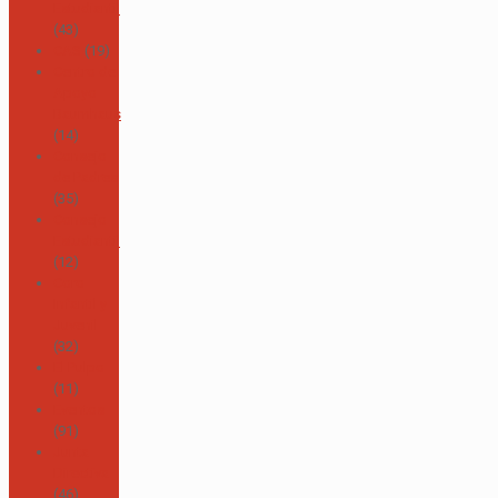
Estudiantil
(43)
CAS
(19)
Centro de
Apoyo
Baumhaus
(14)
Consejo
de Padres
(35)
Consejo
Estudiantil
(12)
Coro
Infantil y
Juvenil
(32)
El Pulpo
(11)
Eventos
(91)
Junta
Directiva
(46)