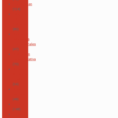
Kindergarten
(124)
Lengua y
Cultura
Alemana
(80)
Oficina de
Relaciones
Internacionales
(47)
Orientación
Psicoeducativa
(70)
Orquesta
Sinfónica
Juvenil
(34)
Otras
noticias
(48)
Primaria
(148)
Proyectos