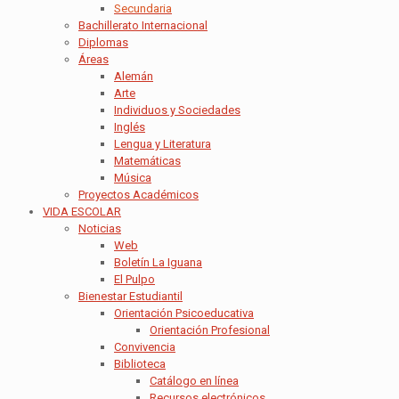
Secundaria
Bachillerato Internacional
Diplomas
Áreas
Alemán
Arte
Individuos y Sociedades
Inglés
Lengua y Literatura
Matemáticas
Música
Proyectos Académicos
VIDA ESCOLAR
Noticias
Web
Boletín La Iguana
El Pulpo
Bienestar Estudiantil
Orientación Psicoeducativa
Orientación Profesional
Convivencia
Biblioteca
Catálogo en línea
Recursos electrónicos