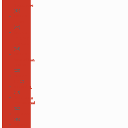
Sociedades
(42)
Área de
Inglés
(22)
Área de
Lengua y
Literatura
(34)
Área de
Matemáticas
y Física
(20)
Área de
TIC
(7)
Asopadres
(13)
Bachillerato
Internacional
(52)
Biblioteca
(46)
Bienestar