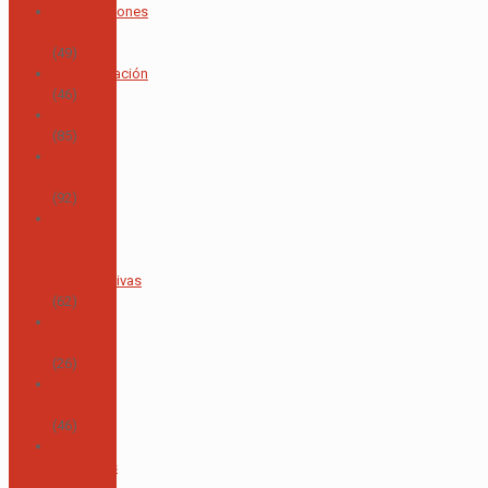
Acreditaciones
y Calidad
(49)
Administración
(46)
Alumni
(85)
Área de
Alemán
(92)
Área de
Artes
Visuales e
Interpretativas
(62)
Área de
Ciencias
(26)
Área de
Deportes
(46)
Área de
Individuos
y