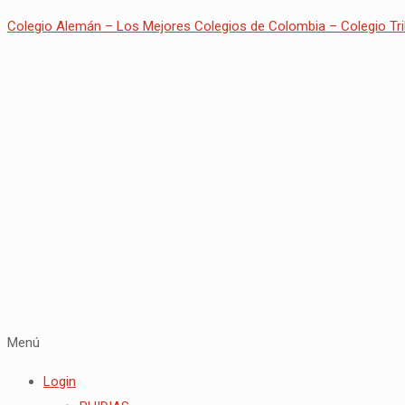
Colegio Alemán – Los Mejores Colegios de Colombia – Colegio Tri
Menú
Login