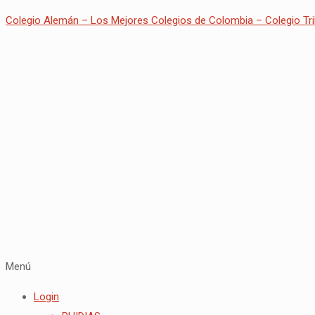
Colegio Alemán – Los Mejores Colegios de Colombia – Colegio Tri
Menú
Login