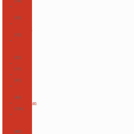
(14)
Consejo
de Padres
(35)
Consejo
Estudiantil
(12)
Coro
Infantil y
Juvenil
(32)
El Pulpo
(11)
Eventos
(91)
Junta
Directiva
(46)
Kindergarten
(124)
Lengua y
Cultura
Alemana
(80)