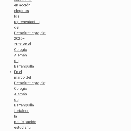
en acción:
elegidos
los
representantes
del
Demokratieprojekt
2025–
2026 en el
Colegio
Alemán
de
Barranquilla
En el
marco del
Demokratieprojekt,
Colegio
Alemán
de
Barranquilla
fortalece
la
participación
estudiantil