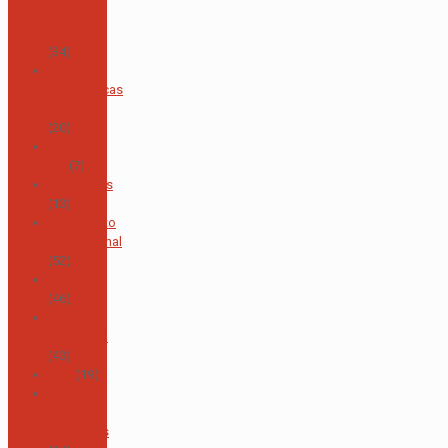
Lengua y
Literatura
(34)
Área de
Matemáticas
y Física
(20)
Área de
TIC
(7)
Asopadres
(13)
Bachillerato
Internacional
(52)
Biblioteca
(46)
Bienestar
Estudiantil
(43)
CAS
(19)
Centro de
Apoyo
Baumhaus