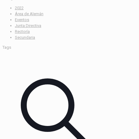
2022
Área de Alemán
Eventos
Junta Directiva
Rectoría
Secundaria
Tags