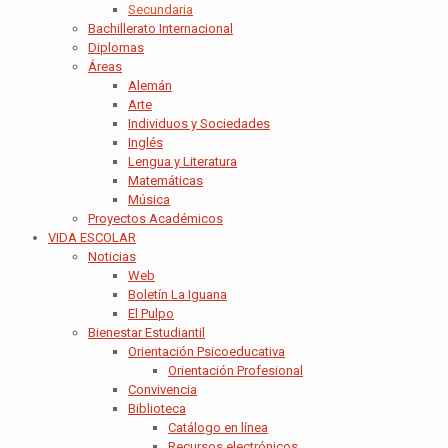
Secundaria
Bachillerato Internacional
Diplomas
Áreas
Alemán
Arte
Individuos y Sociedades
Inglés
Lengua y Literatura
Matemáticas
Música
Proyectos Académicos
VIDA ESCOLAR
Noticias
Web
Boletín La Iguana
El Pulpo
Bienestar Estudiantil
Orientación Psicoeducativa
Orientación Profesional
Convivencia
Biblioteca
Catálogo en línea
Recursos electrónicos