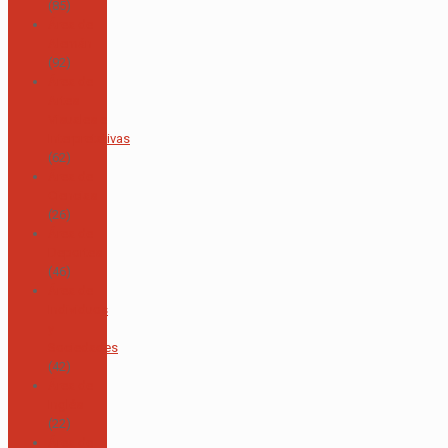
(85)
Área de
Alemán
(92)
Área de
Artes
Visuales e
Interpretativas
(62)
Área de
Ciencias
(26)
Área de
Deportes
(46)
Área de
Individuos
y
Sociedades
(42)
Área de
Inglés
(22)
Área de