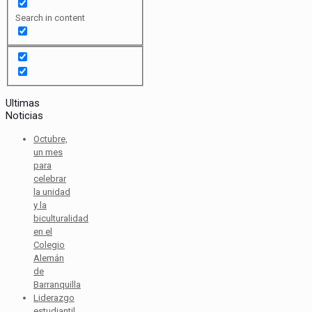
Search in content
Ultimas
Noticias
Octubre,
un mes
para
celebrar
la unidad
y la
biculturalidad
en el
Colegio
Alemán
de
Barranquilla
Liderazgo
estudiantil