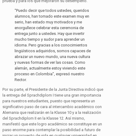
prueba y para los que mejoraron su desempeño.
“Puedo decir que todos ustedes, queridos
alumnos, han tomado este examen muy en
serio, han estado muy motivados y me
enorgullece celebrar esta ceremonia de
entrega junto a ustedes. Hay que invertir
mucho tiempo y sudor para aprender un
idioma. Pero gracias a los conocimientos
lingüísticos adquiridos, somos capaces de
abrazar un nuevo mundo, una nueva cultura
y nuevas formas de ver las cosas. Como
alemán, actualmente estoy viviendo este
proceso en Colombia”, expresó nuestro
Rector.
Por su parte, el Presidente de la Junta Directiva indicó que
la entrega del Sprachdiplom I tiene una gran importancia
para nuestros estudiantes, puesto que representa un
significativo paso de cara al intercambio académico con
Alemania que realizarán en la Klasse 10 y a la realización
del Sprachdiplom II en la Klasse 12. Así mismo,
manifestó que este logro académico se constituye en un
paso enorme para contemplar la posibilidad a futuro de
iniciar un proyecto de vida en cualquier universidad en