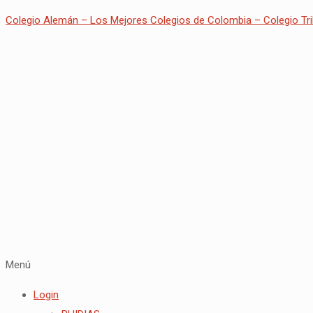
Colegio Alemán – Los Mejores Colegios de Colombia – Colegio Tri
Menú
Login