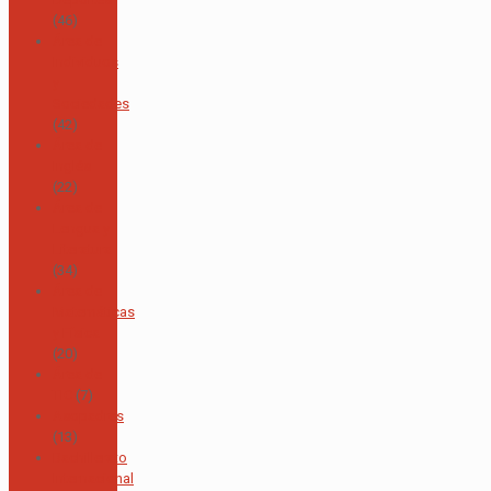
(46)
Área de
Individuos
y
Sociedades
(42)
Área de
Inglés
(22)
Área de
Lengua y
Literatura
(34)
Área de
Matemáticas
y Física
(20)
Área de
TIC
(7)
Asopadres
(13)
Bachillerato
Internacional