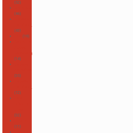
(52)
Biblioteca
(46)
Bienestar
Estudiantil
(43)
CAS
(19)
Centro de
Apoyo
Baumhaus
(14)
Consejo
de Padres
(35)
Consejo
Estudiantil
(12)
Coro
Infantil y
Juvenil
(32)
El Pulpo
(11)
Eventos