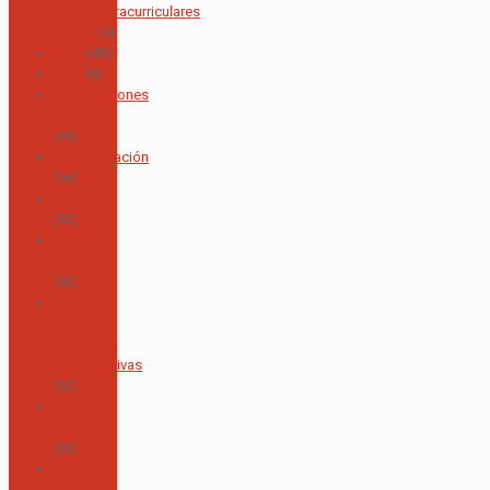
Extracurriculares
(4)
2024
(41)
2025
(9)
Acreditaciones
y Calidad
(49)
Administración
(46)
Alumni
(85)
Área de
Alemán
(92)
Área de
Artes
Visuales e
Interpretativas
(62)
Área de
Ciencias
(26)
Área de
Deportes