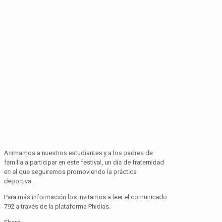
Animamos a nuestros estudiantes y
a
los padres de
familia a participar
en
este festival
,
un día de fraternidad
en
el que
seguiremos pro
moviendo la práctica
deportiva.
Para más información los invitamos a leer el comunicado
792 a través de la plataforma Phidias.