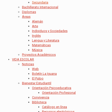
Secundaria
Bachillerato Internacional
Diplomas
Áreas
Alemán
Arte
Individuos y Sociedades
Inglés
Lengua y Literatura
Matemáticas
Música
Proyectos Académicos
VIDA ESCOLAR
Noticias
Web
Boletín La Iguana
El Pulpo
Bienestar Estudiantil
Orientación Psicoeducativa
Orientación Profesional
Convivencia
Biblioteca
Catálogo en línea
Recursos electrónicos