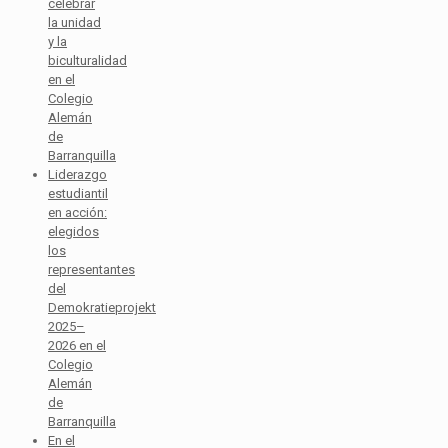
celebrar
la unidad
y la
biculturalidad
en el
Colegio
Alemán
de
Barranquilla
Liderazgo
estudiantil
en acción:
elegidos
los
representantes
del
Demokratieprojekt
2025–
2026 en el
Colegio
Alemán
de
Barranquilla
En el