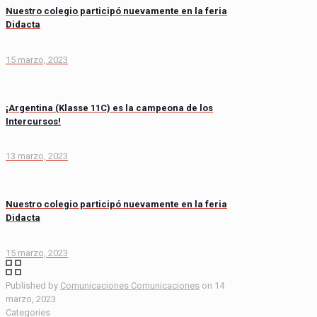
Nuestro colegio participó nuevamente en la feria
Didacta
15 marzo, 2023
¡Argentina (Klasse 11C) es la campeona de los
Intercursos!
13 marzo, 2023
Nuestro colegio participó nuevamente en la feria
Didacta
15 marzo, 2023
Published by
Comunicaciones Comunicaciones
on
14
marzo, 2023
Categories