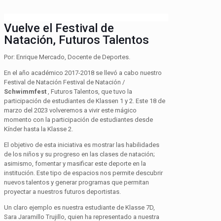
Vuelve el Festival de
Natación, Futuros Talentos
Por: Enrique Mercado
, Docente de Deportes
.
En el año académico 2017-2018 se llevó a cabo
nuestro
Festival de Natación
Festival de Natación /
Schwimmfest
,
Futuros Talentos
,
que tuvo la
participación de estudiantes de
Klassen
1 y 2. Este 18 de
marzo del
2023 volveremos a vivir este mágico
momento
con la participación de estudiantes desde
K
índer
h
a
sta la
Klasse
2.
El objetivo de esta iniciativa es mostrar las habilidades
de los niños y su progreso en las clases de natación;
asimismo, fomentar y masificar este deporte en la
institución. Este tipo de espacios nos permite descubrir
nuevos talentos y generar programas que permitan
proyectar a nuestros futuros deportistas.
Un claro ejemplo es nuestra estudiante de Klasse 7D,
Sara Jaramillo Trujillo, quien ha representado a nuestra