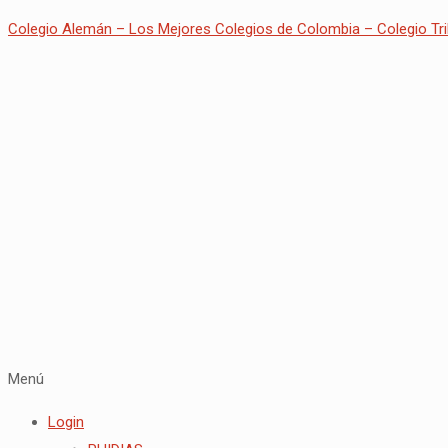
Colegio Alemán – Los Mejores Colegios de Colombia – Colegio Tri
Menú
Login