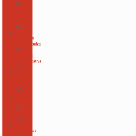
(124)
Lengua y
Cultura
Alemana
(80)
Oficina de
Relaciones
Internacionales
(47)
Orientación
Psicoeducativa
(70)
Orquesta
Sinfónica
Juvenil
(34)
Otras
noticias
(48)
Primaria
(148)
Proyectos
académicos