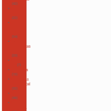
(42)
Área de
Inglés
(22)
Área de
Lengua y
Literatura
(34)
Área de
Matemáticas
y Física
(20)
Área de
TIC
(7)
Asopadres
(13)
Bachillerato
Internacional
(52)
Biblioteca
(46)
Bienestar
Estudiantil