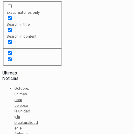
Exact matches only
Search in title
Search in content
Ultimas
Noticias
Octubre,
un mes
para
celebrar
la unidad
y la
biculturalidad
en el
Colegio