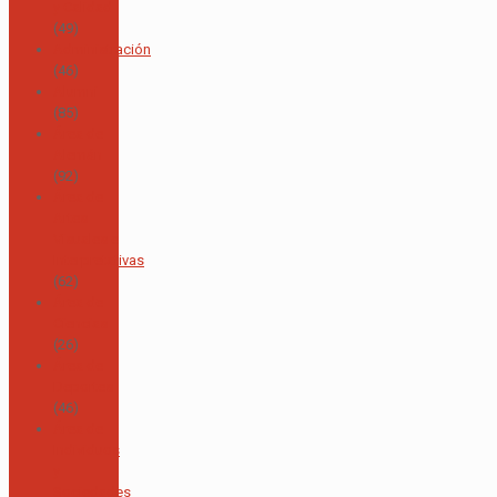
y Calidad
(49)
Administración
(46)
Alumni
(85)
Área de
Alemán
(92)
Área de
Artes
Visuales e
Interpretativas
(62)
Área de
Ciencias
(26)
Área de
Deportes
(46)
Área de
Individuos
y
Sociedades