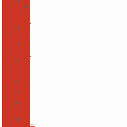
(43)
CAS
(19)
Centro de
Apoyo
Baumhaus
(14)
Consejo
de Padres
(35)
Consejo
Estudiantil
(12)
Coro
Infantil y
Juvenil
(32)
El Pulpo
(11)
Eventos
(91)
Junta
Directiva
(46)
Kindergarten