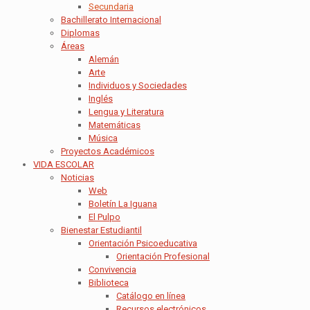
Secundaria
Bachillerato Internacional
Diplomas
Áreas
Alemán
Arte
Individuos y Sociedades
Inglés
Lengua y Literatura
Matemáticas
Música
Proyectos Académicos
VIDA ESCOLAR
Noticias
Web
Boletín La Iguana
El Pulpo
Bienestar Estudiantil
Orientación Psicoeducativa
Orientación Profesional
Convivencia
Biblioteca
Catálogo en línea
Recursos electrónicos