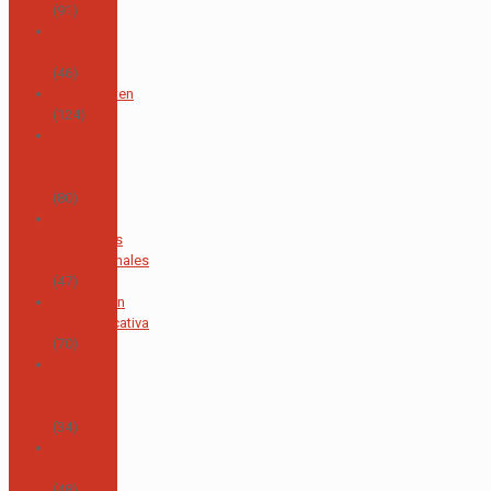
(91)
Junta
Directiva
(46)
Kindergarten
(124)
Lengua y
Cultura
Alemana
(80)
Oficina de
Relaciones
Internacionales
(47)
Orientación
Psicoeducativa
(70)
Orquesta
Sinfónica
Juvenil
(34)
Otras
noticias
(48)