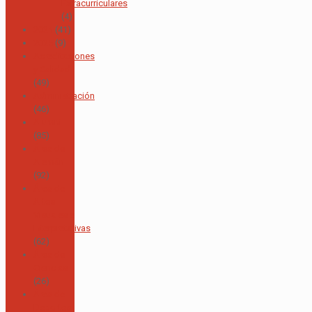
Extracurriculares
(4)
2024
(41)
2025
(9)
Acreditaciones
y Calidad
(49)
Administración
(46)
Alumni
(85)
Área de
Alemán
(92)
Área de
Artes
Visuales e
Interpretativas
(62)
Área de
Ciencias
(26)
Área de
Deportes