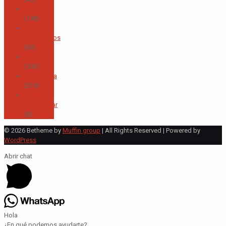
Primaria
(148)
Proyectos
académicos
(60)
Rectoría
(103)
Secundaria
(219)
Sin
categorizar
(8)
© 2026 Betheme by
Muffin group
| All Rights Reserved | Powered by
WordPress
Abrir chat
Hola
¿En qué podemos ayudarte?