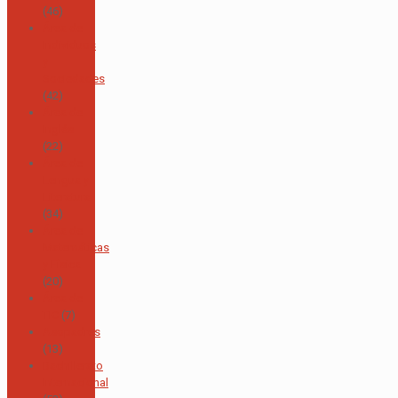
(46)
Área de
Individuos
y
Sociedades
(42)
Área de
Inglés
(22)
Área de
Lengua y
Literatura
(34)
Área de
Matemáticas
y Física
(20)
Área de
TIC
(7)
Asopadres
(13)
Bachillerato
Internacional