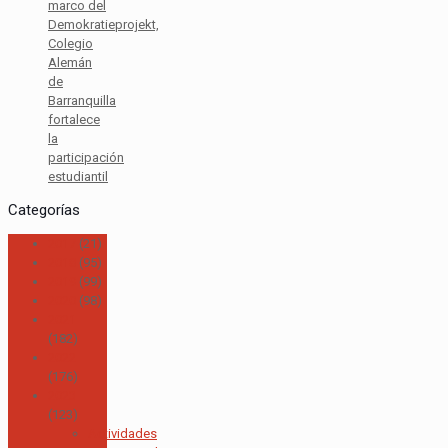
marco del
Demokratieprojekt,
Colegio
Alemán
de
Barranquilla
fortalece
la
participación
estudiantil
Categorías
2017
(21)
2018
(95)
2019
(99)
2020
(98)
2021
(182)
2022
(176)
2023
(123)
Actividades