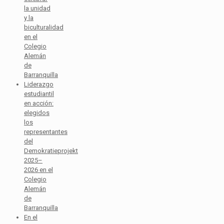
la unidad
y la
biculturalidad
en el
Colegio
Alemán
de
Barranquilla
Liderazgo
estudiantil
en acción:
elegidos
los
representantes
del
Demokratieprojekt
2025–
2026 en el
Colegio
Alemán
de
Barranquilla
En el