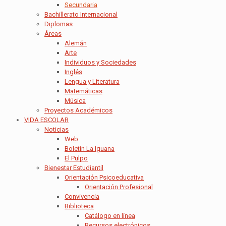
Secundaria
Bachillerato Internacional
Diplomas
Áreas
Alemán
Arte
Individuos y Sociedades
Inglés
Lengua y Literatura
Matemáticas
Música
Proyectos Académicos
VIDA ESCOLAR
Noticias
Web
Boletín La Iguana
El Pulpo
Bienestar Estudiantil
Orientación Psicoeducativa
Orientación Profesional
Convivencia
Biblioteca
Catálogo en línea
Recursos electrónicos