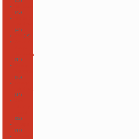
(52)
Biblioteca
(46)
Bienestar
Estudiantil
(43)
CAS
(19)
Centro de
Apoyo
Baumhaus
(14)
Consejo
de Padres
(35)
Consejo
Estudiantil
(12)
Coro
Infantil y
Juvenil
(32)
El Pulpo
(11)
Eventos