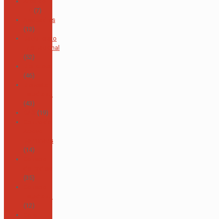
Área de
TIC
(7)
Asopadres
(13)
Bachillerato
Internacional
(52)
Biblioteca
(46)
Bienestar
Estudiantil
(43)
CAS
(19)
Centro de
Apoyo
Baumhaus
(14)
Consejo
de Padres
(35)
Consejo
Estudiantil
(12)
Coro