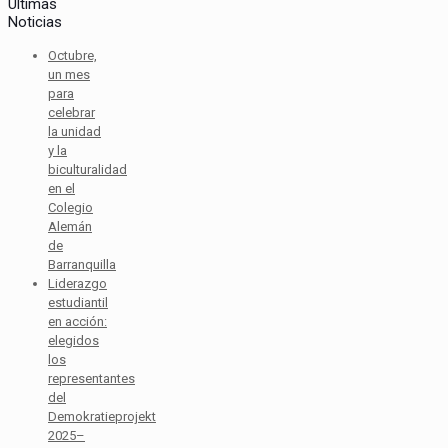
Ultimas
Noticias
Octubre,
un mes
para
celebrar
la unidad
y la
biculturalidad
en el
Colegio
Alemán
de
Barranquilla
Liderazgo
estudiantil
en acción:
elegidos
los
representantes
del
Demokratieprojekt
2025–