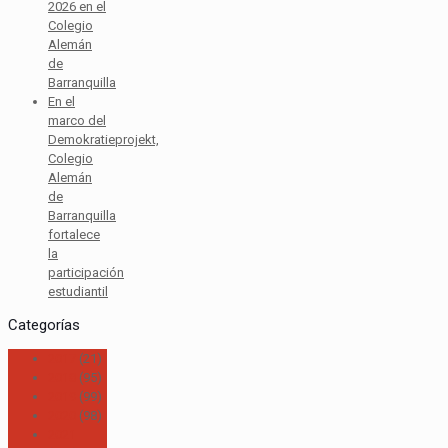
2026 en el
Colegio
Alemán
de
Barranquilla
En el
marco del
Demokratieprojekt,
Colegio
Alemán
de
Barranquilla
fortalece
la
participación
estudiantil
Categorías
2017
(21)
2018
(95)
2019
(99)
2020
(98)
2021