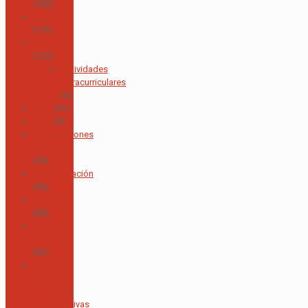
(182)
2022
(176)
2023
(123)
Actividades
Extracurriculares
(4)
2024
(41)
2025
(9)
Acreditaciones
y Calidad
(49)
Administración
(46)
Alumni
(85)
Área de
Alemán
(92)
Área de
Artes
Visuales e
Interpretativas