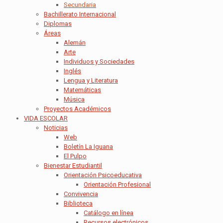
Secundaria
Bachillerato Internacional
Diplomas
Áreas
Alemán
Arte
Individuos y Sociedades
Inglés
Lengua y Literatura
Matemáticas
Música
Proyectos Académicos
VIDA ESCOLAR
Noticias
Web
Boletín La Iguana
El Pulpo
Bienestar Estudiantil
Orientación Psicoeducativa
Orientación Profesional
Convivencia
Biblioteca
Catálogo en línea
Recursos electrónicos