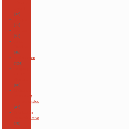
Infantil y
Juvenil
(32)
El Pulpo
(11)
Eventos
(91)
Junta
Directiva
(46)
Kindergarten
(124)
Lengua y
Cultura
Alemana
(80)
Oficina de
Relaciones
Internacionales
(47)
Orientación
Psicoeducativa
(70)
Orquesta