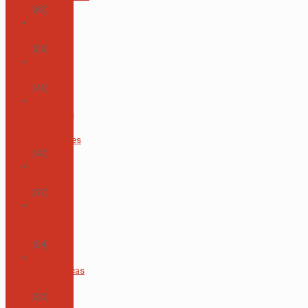
(62)
Área de
Ciencias
(26)
Área de
Deportes
(46)
Área de
Individuos
y
Sociedades
(42)
Área de
Inglés
(22)
Área de
Lengua y
Literatura
(34)
Área de
Matemáticas
y Física
(20)