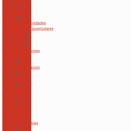
2022
(176)
2023
(123)
Actividades
Extracurriculares
(4)
2024
(41)
2025
(9)
Acreditaciones
y Calidad
(49)
Administración
(46)
Alumni
(85)
Área de
Alemán
(92)
Área de
Artes
Visuales e
Interpretativas
(62)