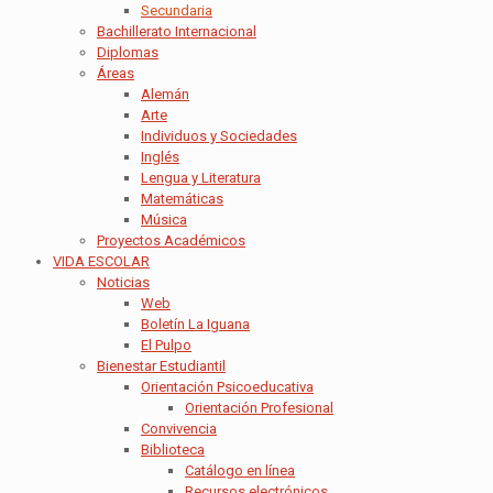
Secundaria
Bachillerato Internacional
Diplomas
Áreas
Alemán
Arte
Individuos y Sociedades
Inglés
Lengua y Literatura
Matemáticas
Música
Proyectos Académicos
VIDA ESCOLAR
Noticias
Web
Boletín La Iguana
El Pulpo
Bienestar Estudiantil
Orientación Psicoeducativa
Orientación Profesional
Convivencia
Biblioteca
Catálogo en línea
Recursos electrónicos