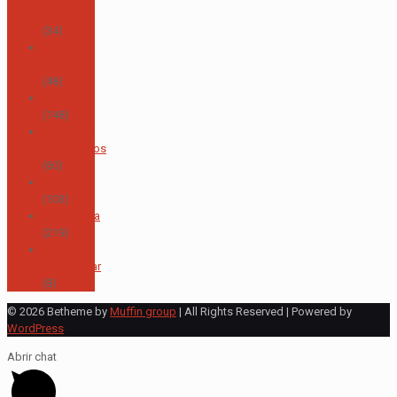
Juvenil
(34)
Otras
noticias
(48)
Primaria
(148)
Proyectos
académicos
(60)
Rectoría
(103)
Secundaria
(219)
Sin
categorizar
(8)
© 2026 Betheme by
Muffin group
| All Rights Reserved | Powered by
WordPress
Abrir chat