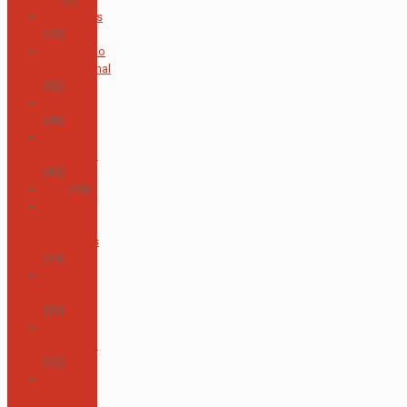
Asopadres
(13)
Bachillerato
Internacional
(52)
Biblioteca
(46)
Bienestar
Estudiantil
(43)
CAS
(19)
Centro de
Apoyo
Baumhaus
(14)
Consejo
de Padres
(35)
Consejo
Estudiantil
(12)
Coro
Infantil y