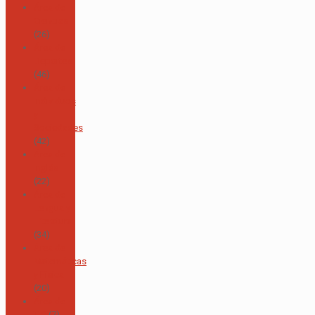
Área de
Ciencias
(26)
Área de
Deportes
(46)
Área de
Individuos
y
Sociedades
(42)
Área de
Inglés
(22)
Área de
Lengua y
Literatura
(34)
Área de
Matemáticas
y Física
(20)
Área de
TIC
(7)