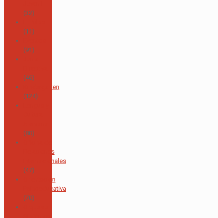
Juvenil
(32)
El Pulpo
(11)
Eventos
(91)
Junta
Directiva
(46)
Kindergarten
(124)
Lengua y
Cultura
Alemana
(80)
Oficina de
Relaciones
Internacionales
(47)
Orientación
Psicoeducativa
(70)
Orquesta
Sinfónica