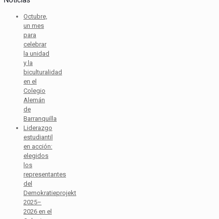
Noticias
Octubre,
un mes
para
celebrar
la unidad
y la
biculturalidad
en el
Colegio
Alemán
de
Barranquilla
Liderazgo
estudiantil
en acción:
elegidos
los
representantes
del
Demokratieprojekt
2025–
2026 en el