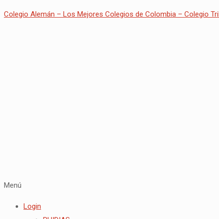
Colegio Alemán – Los Mejores Colegios de Colombia – Colegio Tri
Menú
Login