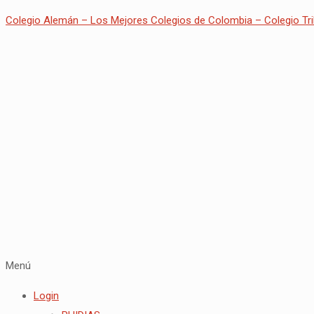
Colegio Alemán – Los Mejores Colegios de Colombia – Colegio Tri
Menú
Login