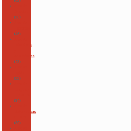
(62)
Área de
Ciencias
(26)
Área de
Deportes
(46)
Área de
Individuos
y
Sociedades
(42)
Área de
Inglés
(22)
Área de
Lengua y
Literatura
(34)
Área de
Matemáticas
y Física
(20)
Área de