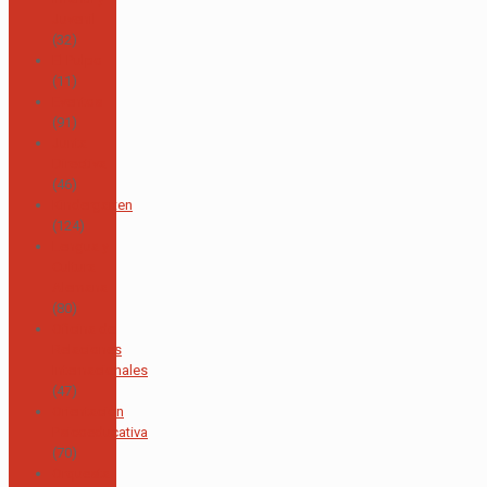
Juvenil
(32)
El Pulpo
(11)
Eventos
(91)
Junta
Directiva
(46)
Kindergarten
(124)
Lengua y
Cultura
Alemana
(80)
Oficina de
Relaciones
Internacionales
(47)
Orientación
Psicoeducativa
(70)
Orquesta