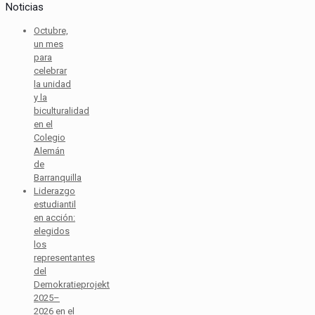
Noticias
Octubre,
un mes
para
celebrar
la unidad
y la
biculturalidad
en el
Colegio
Alemán
de
Barranquilla
Liderazgo
estudiantil
en acción:
elegidos
los
representantes
del
Demokratieprojekt
2025–
2026 en el