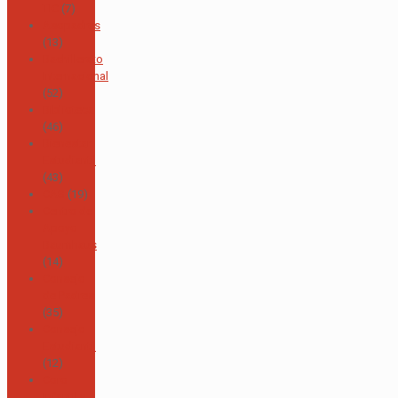
TIC
(7)
Asopadres
(13)
Bachillerato
Internacional
(52)
Biblioteca
(46)
Bienestar
Estudiantil
(43)
CAS
(19)
Centro de
Apoyo
Baumhaus
(14)
Consejo
de Padres
(35)
Consejo
Estudiantil
(12)
Coro
Infantil y