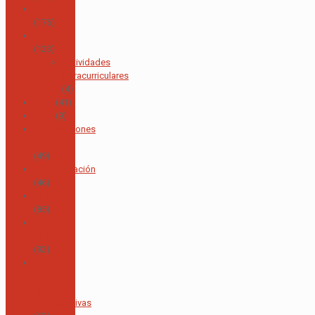
2022
(176)
2023
(123)
Actividades
Extracurriculares
(4)
2024
(41)
2025
(9)
Acreditaciones
y Calidad
(49)
Administración
(46)
Alumni
(85)
Área de
Alemán
(92)
Área de
Artes
Visuales e
Interpretativas