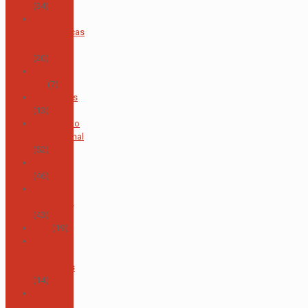
(34)
Área de
Matemáticas
y Física
(20)
Área de
TIC
(7)
Asopadres
(13)
Bachillerato
Internacional
(52)
Biblioteca
(46)
Bienestar
Estudiantil
(43)
CAS
(19)
Centro de
Apoyo
Baumhaus
(14)
Consejo
de Padres