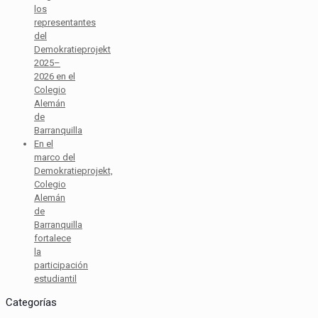
los
representantes
del
Demokratieprojekt
2025–
2026 en el
Colegio
Alemán
de
Barranquilla
En el
marco del
Demokratieprojekt,
Colegio
Alemán
de
Barranquilla
fortalece
la
participación
estudiantil
Categorías