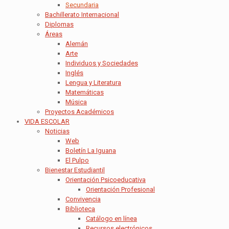
Secundaria
Bachillerato Internacional
Diplomas
Áreas
Alemán
Arte
Individuos y Sociedades
Inglés
Lengua y Literatura
Matemáticas
Música
Proyectos Académicos
VIDA ESCOLAR
Noticias
Web
Boletín La Iguana
El Pulpo
Bienestar Estudiantil
Orientación Psicoeducativa
Orientación Profesional
Convivencia
Biblioteca
Catálogo en línea
Recursos electrónicos