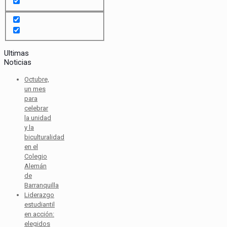
Ultimas
Noticias
Octubre,
un mes
para
celebrar
la unidad
y la
biculturalidad
en el
Colegio
Alemán
de
Barranquilla
Liderazgo
estudiantil
en acción:
elegidos