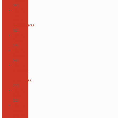
Alemán
(92)
Área de
Artes
Visuales e
Interpretativas
(62)
Área de
Ciencias
(26)
Área de
Deportes
(46)
Área de
Individuos
y
Sociedades
(42)
Área de
Inglés
(22)
Área de
Lengua y
Literatura