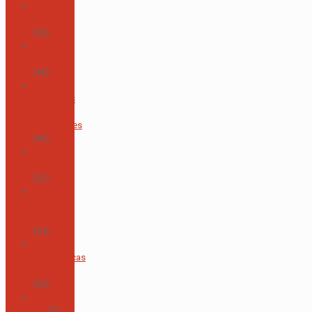
Área de
Ciencias
(26)
Área de
Deportes
(46)
Área de
Individuos
y
Sociedades
(42)
Área de
Inglés
(22)
Área de
Lengua y
Literatura
(34)
Área de
Matemáticas
y Física
(20)
Área de
TIC
(7)