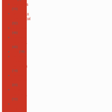
Asopadres
(13)
Bachillerato
Internacional
(52)
Biblioteca
(46)
Bienestar
Estudiantil
(43)
CAS
(19)
Centro de
Apoyo
Baumhaus
(14)
Consejo
de Padres
(35)
Consejo
Estudiantil
(12)
Coro
Infantil y