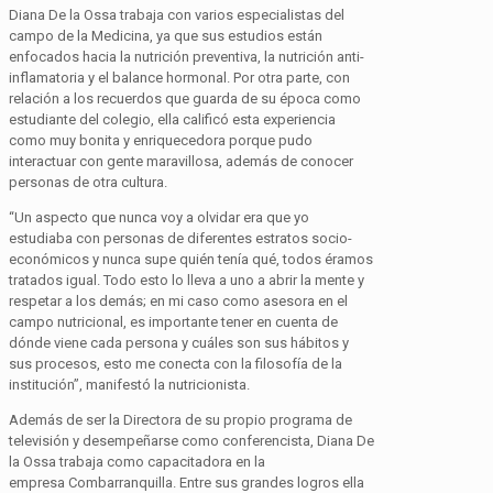
Diana De la Ossa trabaja con varios especialistas del
campo de la Medicina, ya que sus estudios están
enfocados hacia la nutrición preventiva, la nutrición anti-
inflamatoria y el balance hormonal. Por otra parte, con
relación a los recuerdos que guarda de su época como
estudiante del colegio, ella calificó esta experiencia
como muy bonita y enriquecedora porque pudo
interactuar con gente maravillosa, además de conocer
personas de otra cultura.
“Un aspecto que nunca voy a olvidar era que yo
estudiaba con personas de diferentes estratos socio-
económicos y nunca supe quién tenía qué, todos éramos
tratados igual. Todo esto lo lleva a uno a abrir la mente y
respetar a los demás; en mi caso como asesora en el
campo nutricional, es importante tener en cuenta de
dónde viene cada persona y cuáles son sus hábitos y
sus procesos, esto me conecta con la filosofía de la
institución”, manifestó la nutricionista.
Además de ser la Directora de su propio programa de
televisión y desempeñarse como conferencista, Diana De
la Ossa trabaja como capacitadora en la
empresa
Combarranquilla
. Entre sus grandes logros ella