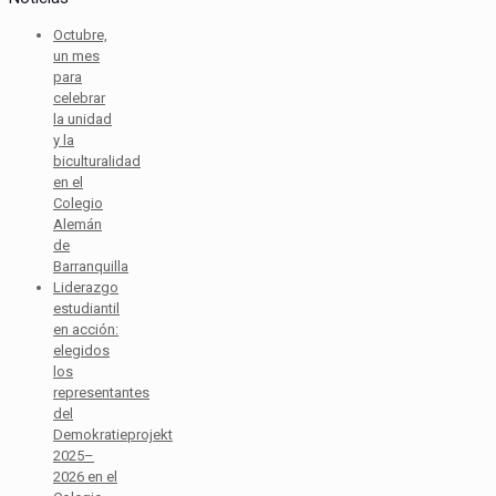
Octubre,
un mes
para
celebrar
la unidad
y la
biculturalidad
en el
Colegio
Alemán
de
Barranquilla
Liderazgo
estudiantil
en acción:
elegidos
los
representantes
del
Demokratieprojekt
2025–
2026 en el