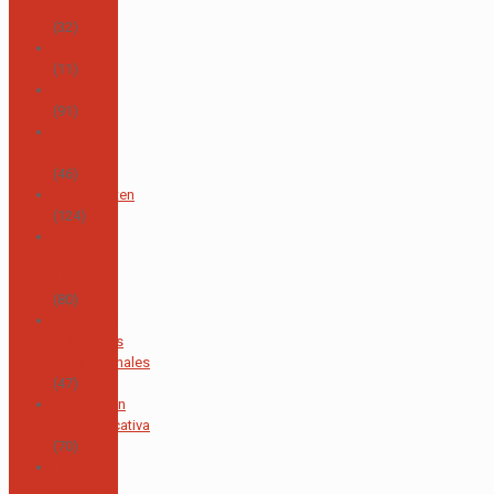
Juvenil
(32)
El Pulpo
(11)
Eventos
(91)
Junta
Directiva
(46)
Kindergarten
(124)
Lengua y
Cultura
Alemana
(80)
Oficina de
Relaciones
Internacionales
(47)
Orientación
Psicoeducativa
(70)
Orquesta
Sinfónica