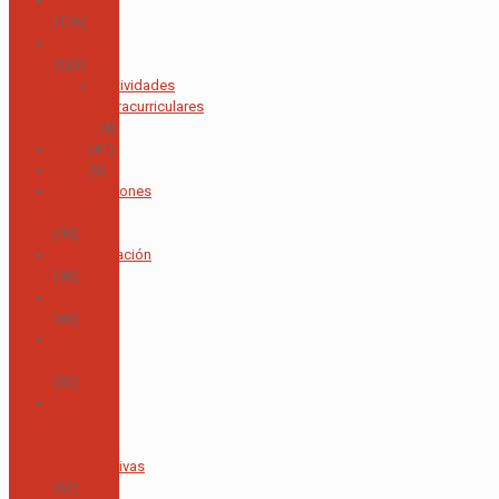
2022
(176)
2023
(123)
Actividades
Extracurriculares
(4)
2024
(41)
2025
(9)
Acreditaciones
y Calidad
(49)
Administración
(46)
Alumni
(85)
Área de
Alemán
(92)
Área de
Artes
Visuales e
Interpretativas
(62)