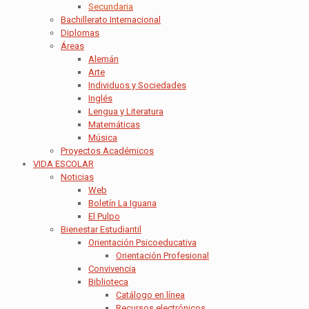
Secundaria
Bachillerato Internacional
Diplomas
Áreas
Alemán
Arte
Individuos y Sociedades
Inglés
Lengua y Literatura
Matemáticas
Música
Proyectos Académicos
VIDA ESCOLAR
Noticias
Web
Boletín La Iguana
El Pulpo
Bienestar Estudiantil
Orientación Psicoeducativa
Orientación Profesional
Convivencia
Biblioteca
Catálogo en línea
Recursos electrónicos