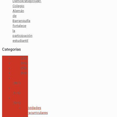
Demokratieprojekt,
Colegio
Alemán
de
Barranquilla
fortalece
la
participación
estudiantil
Categorías
2017
(21)
2018
(95)
2019
(99)
2020
(98)
2021
(182)
2022
(176)
2023
(123)
Actividades
Extracurriculares