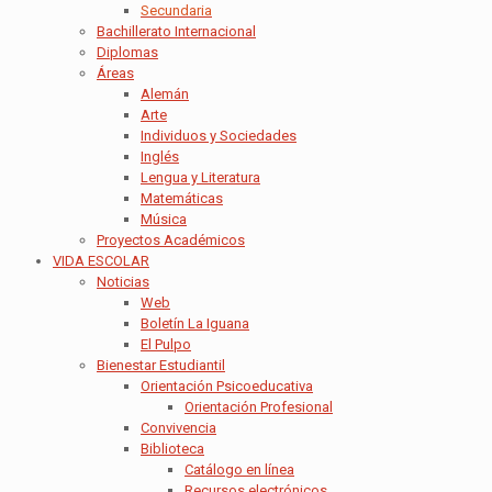
Secundaria
Bachillerato Internacional
Diplomas
Áreas
Alemán
Arte
Individuos y Sociedades
Inglés
Lengua y Literatura
Matemáticas
Música
Proyectos Académicos
VIDA ESCOLAR
Noticias
Web
Boletín La Iguana
El Pulpo
Bienestar Estudiantil
Orientación Psicoeducativa
Orientación Profesional
Convivencia
Biblioteca
Catálogo en línea
Recursos electrónicos