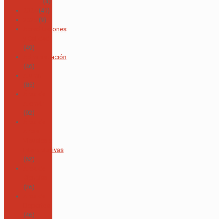
(4)
2024
(41)
2025
(9)
Acreditaciones
y Calidad
(49)
Administración
(46)
Alumni
(85)
Área de
Alemán
(92)
Área de
Artes
Visuales e
Interpretativas
(62)
Área de
Ciencias
(26)
Área de
Deportes
(46)