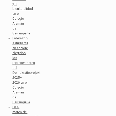
y la
biculturalidad
en el
Colegio
Alemán
de
Barranquilla
Liderazgo
estudiantil
en acción:
elegidos
los
representantes
del
Demokratieprojekt
2025–
2026 en el
Colegio
Alemán
de
Barranquilla
En el
marco del