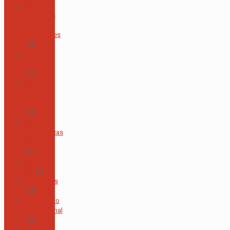
Área de
Individuos
y
Sociedades
(42)
Área de
Inglés
(22)
Área de
Lengua y
Literatura
(34)
Área de
Matemáticas
y Física
(20)
Área de
TIC
(7)
Asopadres
(13)
Bachillerato
Internacional
(52)
Biblioteca