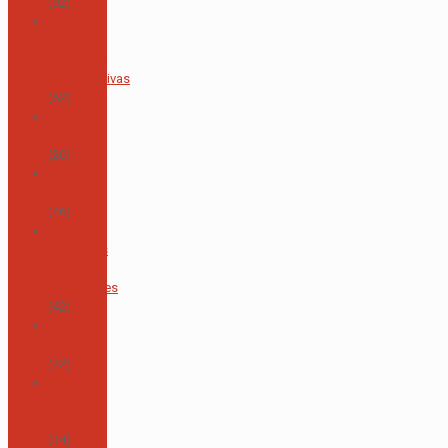
(92)
Área de
Artes
Visuales e
Interpretativas
(62)
Área de
Ciencias
(26)
Área de
Deportes
(46)
Área de
Individuos
y
Sociedades
(42)
Área de
Inglés
(22)
Área de
Lengua y
Literatura
(34)