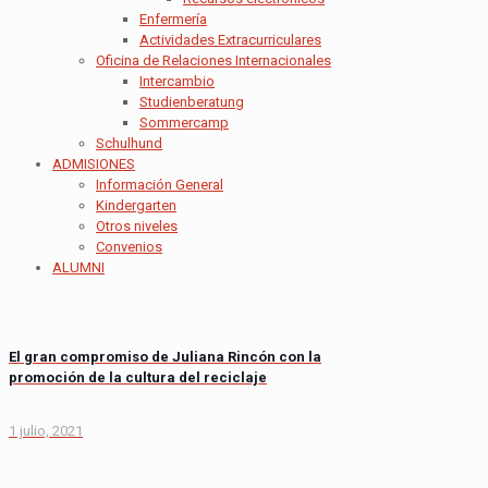
Enfermería
Actividades Extracurriculares
Oficina de Relaciones Internacionales
Intercambio
Studienberatung
Sommercamp
Schulhund
ADMISIONES
Información General
Kindergarten
Otros niveles
Convenios
ALUMNI
El gran compromiso de Juliana Rincón con la
promoción de la cultura del reciclaje
1 julio, 2021