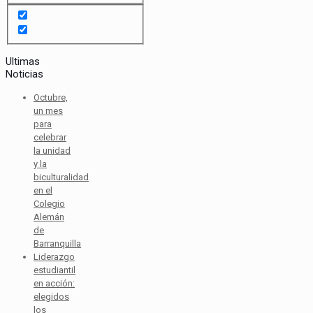
Ultimas
Noticias
Octubre,
un mes
para
celebrar
la unidad
y la
biculturalidad
en el
Colegio
Alemán
de
Barranquilla
Liderazgo
estudiantil
en acción:
elegidos
los