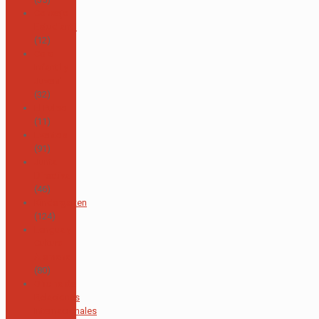
Consejo
Estudiantil
(12)
Coro
Infantil y
Juvenil
(32)
El Pulpo
(11)
Eventos
(91)
Junta
Directiva
(46)
Kindergarten
(124)
Lengua y
Cultura
Alemana
(80)
Oficina de
Relaciones
Internacionales