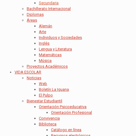
Secundaria
Bachillerato Internacional
Diplomas
Áreas
Alemán
Arte
Individuos y Sociedades
Inglés
Lengua y Literatura
Matemáticas
Música
Proyectos Académicos
VIDA ESCOLAR
Noticias
Web
Boletín La Iguana
El Pulpo
Bienestar Estudiantil
Orientación Psicoeducativa
Orientación Profesional
Convivencia
Biblioteca
Catálogo en línea
Recursos electrónicos