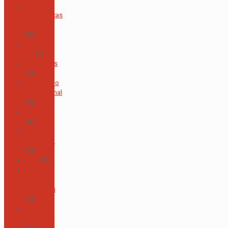
Área de
Matemáticas
y Física
(20)
Área de
TIC
(7)
Asopadres
(13)
Bachillerato
Internacional
(52)
Biblioteca
(46)
Bienestar
Estudiantil
(43)
CAS
(19)
Centro de
Apoyo
Baumhaus
(14)
Consejo
de Padres
(35)