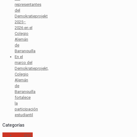
representantes
del
Demokratieprojekt
2025–
2026 en el
Colegio
Alemán
de
Barranquilla
En el
marco del
Demokratieprojekt,
Colegio
Alemán
de
Barranquilla
fortalece
la
participación
estudiantil
Categorías
2017
(21)