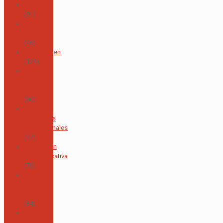
Eventos
(91)
Junta
Directiva
(46)
Kindergarten
(124)
Lengua y
Cultura
Alemana
(80)
Oficina de
Relaciones
Internacionales
(47)
Orientación
Psicoeducativa
(70)
Orquesta
Sinfónica
Juvenil
(34)
Otras
noticias