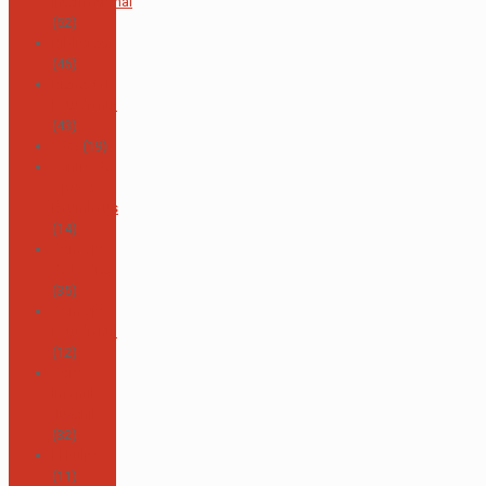
Internacional
(52)
Biblioteca
(46)
Bienestar
Estudiantil
(43)
CAS
(19)
Centro de
Apoyo
Baumhaus
(14)
Consejo
de Padres
(35)
Consejo
Estudiantil
(12)
Coro
Infantil y
Juvenil
(32)
El Pulpo
(11)