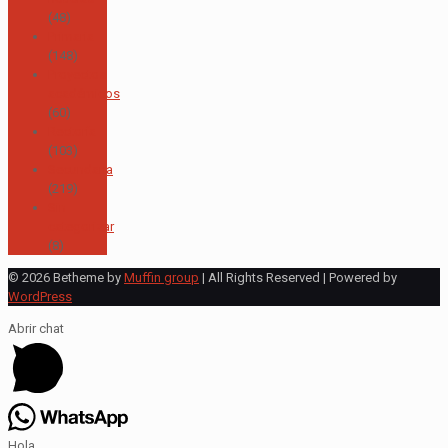
(48)
Primaria
(148)
Proyectos
académicos
(60)
Rectoría
(103)
Secundaria
(219)
Sin
categorizar
(8)
© 2026 Betheme by
Muffin group
| All Rights Reserved | Powered by
WordPress
Abrir chat
Hola