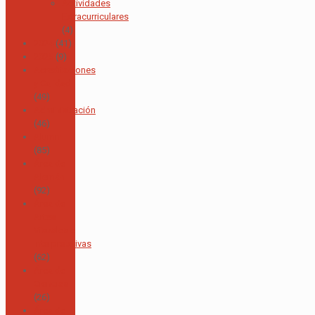
Actividades
Extracurriculares
(4)
2024
(41)
2025
(9)
Acreditaciones
y Calidad
(49)
Administración
(46)
Alumni
(85)
Área de
Alemán
(92)
Área de
Artes
Visuales e
Interpretativas
(62)
Área de
Ciencias
(26)
Área de