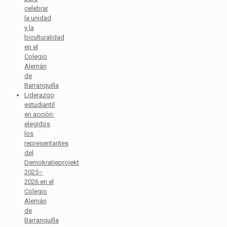
celebrar
la unidad
y la
biculturalidad
en el
Colegio
Alemán
de
Barranquilla
Liderazgo
estudiantil
en acción:
elegidos
los
representantes
del
Demokratieprojekt
2025–
2026 en el
Colegio
Alemán
de
Barranquilla