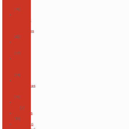
Deportes
(46)
Área de
Individuos
y
Sociedades
(42)
Área de
Inglés
(22)
Área de
Lengua y
Literatura
(34)
Área de
Matemáticas
y Física
(20)
Área de
TIC
(7)
Asopadres
(13)
Bachillerato